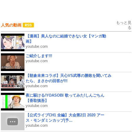
もっと見
人気の動画
る
【漫画】美人なのに結婚できない女【マンガ動
画】
youtube.com
ご紹介します!!!
youtube.com
【朝倉未来コラボ】天心VS武尊の勝敗を聞いてみ
たら、まさかの回答が!!!
youtube.com
夜に駆ける/YOASOBI 歌ってみた!しんごちん
【香取慎吾】
youtube.com
【公式ライブCH1 全編】大会第2日 2020 アー
ス・モンダミンカップ(予...
youtube.com