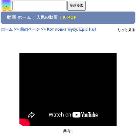
動画 ホーム
人気の動画
|
|
K-POP
ホーム
>>
前のページ
>>
Кот ловит муху. Epic Fail
もっと見る
共有: