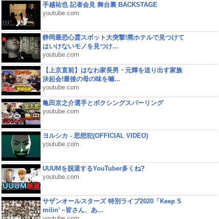
手越祐也 記者会見 舞台裏 BACKSTAGE
youtube.com
静岡最恐心霊スポット大突撃!廃ホテルで見つけて
はいけないモノを見つけ...
youtube.com
【上京直前】はなわ家長男・元輝を送り出す家族
決起会!最後の母の味を噛...
youtube.com
亀田京之介選手とボクシングスパーリング
youtube.com
ヨルシカ - 思想犯(OFFICIAL VIDEO)
youtube.com
UUUMを脱退するYouTuber多くね?
youtube.com
サザンオールスターズ 特別ライブ2020「Keep S
milin’ ~皆さん、あ...
youtube.com