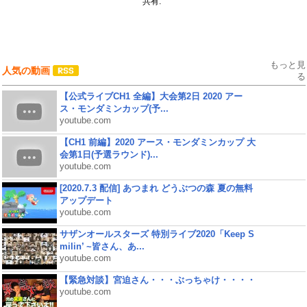
共有:
もっと見
人気の動画
る
【公式ライブCH1 全編】大会第2日 2020 アー
ス・モンダミンカップ(予...
youtube.com
【CH1 前編】2020 アース・モンダミンカップ 大
会第1日(予選ラウンド)...
youtube.com
[2020.7.3 配信] あつまれ どうぶつの森 夏の無料
アップデート
youtube.com
サザンオールスターズ 特別ライブ2020「Keep S
milin’ ~皆さん、あ...
youtube.com
【緊急対談】宮迫さん・・・ぶっちゃけ・・・・
youtube.com