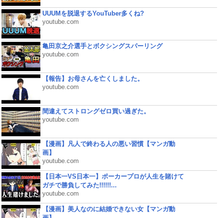
UUUMを脱退するYouTuber多くね?
youtube.com
亀田京之介選手とボクシングスパーリング
youtube.com
【報告】お母さんを亡くしました。
youtube.com
間違えてストロングゼロ買い過ぎた。
youtube.com
【漫画】凡人で終わる人の悪い習慣【マンガ動
画】
youtube.com
【日本一VS日本一】ポーカープロが人生を賭けて
ガチで勝負してみた!!!!!!...
youtube.com
【漫画】美人なのに結婚できない女【マンガ動
画】