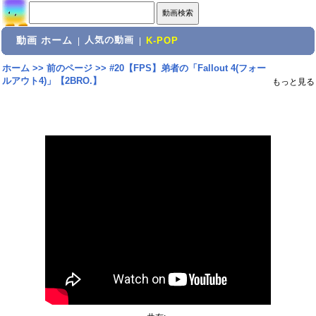
動画 ホーム
人気の動画
|
|
K-POP
ホーム
>>
前のページ
>>
#20【FPS】弟者の「Fallout 4(フォー
ルアウト4)」【2BRO.】
もっと見る