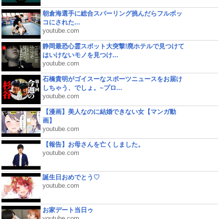
朝倉海選手に総合スパーリング挑んだらフルボッ
コにされた...
youtube.com
静岡最恐心霊スポット大突撃!廃ホテルで見つけて
はいけないモノを見つけ...
youtube.com
石橋貴明がゴイスーなスポーツニュースをお届け
しちゃう、でしょ。~プロ...
youtube.com
【漫画】美人なのに結婚できない女【マンガ動
画】
youtube.com
【報告】お母さんを亡くしました。
youtube.com
誕生日おめでとう♡
youtube.com
お家デート当日ゥ
youtube.com