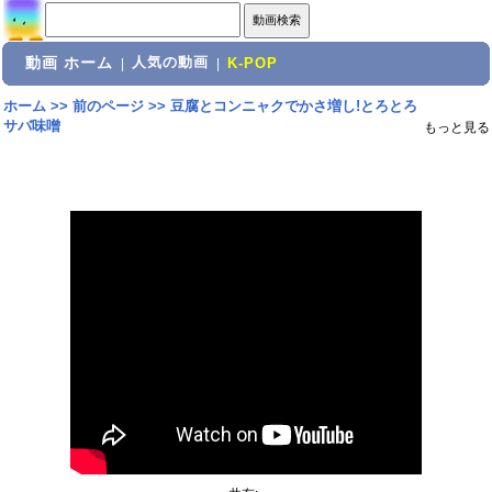
動画 ホーム
人気の動画
|
|
K-POP
ホーム
>>
前のページ
>>
豆腐とコンニャクでかさ増し!とろとろ
サバ味噌
もっと見る