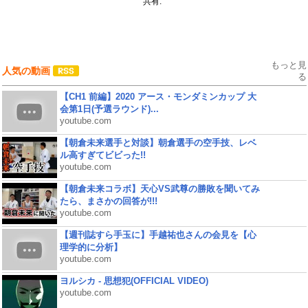
共有:
もっと見
人気の動画
る
【CH1 前編】2020 アース・モンダミンカップ 大
会第1日(予選ラウンド)...
youtube.com
【朝倉未来選手と対談】朝倉選手の空手技、レベ
ル高すぎてビビった!!
youtube.com
【朝倉未来コラボ】天心VS武尊の勝敗を聞いてみ
たら、まさかの回答が!!!
youtube.com
【週刊誌すら手玉に】手越祐也さんの会見を【心
理学的に分析】
youtube.com
ヨルシカ - 思想犯(OFFICIAL VIDEO)
youtube.com