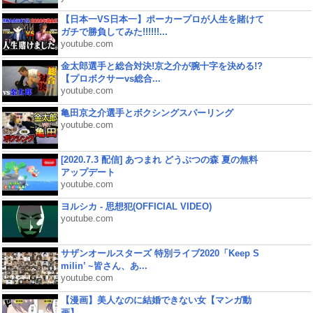
【日本一VS日本一】ポーカープロが人生を賭けて
ガチで勝負してみた!!!!!!...
youtube.com
金太郎選手と総合対決!京之介が腕十字を決める!?
【プロボクサーvs総合...
youtube.com
亀田京之介選手とボクシングスパーリング
youtube.com
[2020.7.3 配信] あつまれ どうぶつの森 夏の無料
アップデート
youtube.com
ヨルシカ - 思想犯(OFFICIAL VIDEO)
youtube.com
サザンオールスターズ 特別ライブ2020「Keep S
milin’ ~皆さん、あ...
youtube.com
【漫画】美人なのに結婚できない女【マンガ動
画】