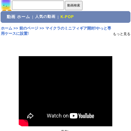
動画 ホーム
人気の動画
|
|
K-POP
ホーム
>>
前のページ
>>
マイクラのミニフィギア開封!やっと専
用ケースに設置!
もっと見る