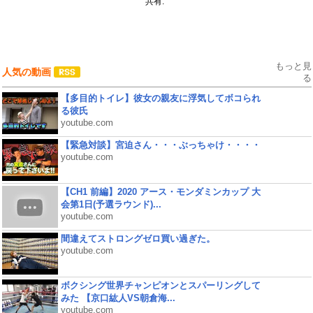
共有:
もっと見
人気の動画
る
【多目的トイレ】彼女の親友に浮気してボコられ
る彼氏
youtube.com
【緊急対談】宮迫さん・・・ぶっちゃけ・・・・
youtube.com
【CH1 前編】2020 アース・モンダミンカップ 大
会第1日(予選ラウンド)...
youtube.com
間違えてストロングゼロ買い過ぎた。
youtube.com
ボクシング世界チャンピオンとスパーリングして
みた 【京口紘人VS朝倉海...
youtube.com