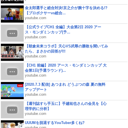
金太郎選手と総合対決!京之介が腕十字を決める!?
【プロボクサーvs総合...
youtube.com
【公式ライブCH1 全編】大会第2日 2020 アー
ス・モンダミンカップ(予...
youtube.com
【朝倉未来コラボ】天心VS武尊の勝敗を聞いてみ
たら、まさかの回答が!!!
youtube.com
【CH1 前編】2020 アース・モンダミンカップ 大
会第1日(予選ラウンド)...
youtube.com
[2020.7.3 配信] あつまれ どうぶつの森 夏の無料
アップデート
youtube.com
【週刊誌すら手玉に】手越祐也さんの会見を【心
理学的に分析】
youtube.com
UUUMを脱退するYouTuber多くね?
youtube.com