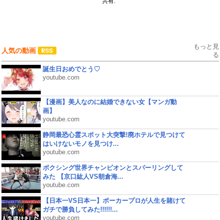
共有:
もっと見
人気の動画
る
誕生日おめでとう♡
youtube.com
【漫画】美人なのに結婚できない女【マンガ動
画】
youtube.com
静岡最恐心霊スポット大突撃!廃ホテルで見つけて
はいけないモノを見つけ...
youtube.com
ボクシング世界チャンピオンとスパーリングして
みた 【京口紘人VS朝倉海...
youtube.com
【日本一VS日本一】ポーカープロが人生を賭けて
ガチで勝負してみた!!!!!!...
youtube.com