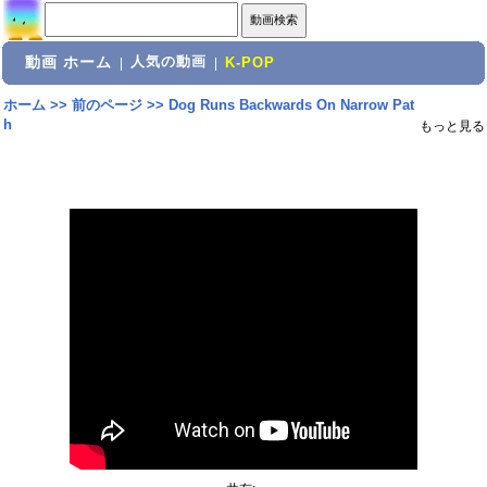
動画 ホーム
人気の動画
|
|
K-POP
ホーム
>>
前のページ
>>
Dog Runs Backwards On Narrow Pat
h
もっと見る