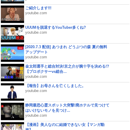
ご紹介します!!!
youtube.com
UUUMを脱退するYouTuber多くね?
youtube.com
[2020.7.3 配信] あつまれ どうぶつの森 夏の無料
アップデート
youtube.com
金太郎選手と総合対決!京之介が腕十字を決める!?
【プロボクサーvs総合...
youtube.com
【報告】お母さんを亡くしました。
youtube.com
静岡最恐心霊スポット大突撃!廃ホテルで見つけて
はいけないモノを見つけ...
youtube.com
【漫画】美人なのに結婚できない女【マンガ動
画】