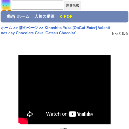
動画 ホーム
人気の動画
|
|
K-POP
ホーム
>>
前のページ
>>
Kinoshita Yuka [OoGui Eater] Valenti
nes day Chocolate Cake 'Gateau Chocolat'
もっと見る