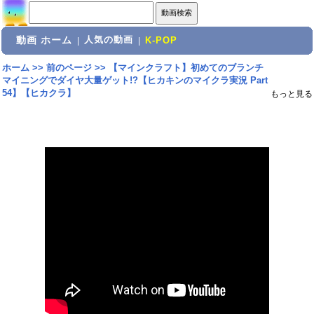
動画 ホーム
人気の動画
|
|
K-POP
ホーム
>>
前のページ
>>
【マインクラフト】初めてのブランチ
マイニングでダイヤ大量ゲット!?【ヒカキンのマイクラ実況 Part
54】【ヒカクラ】
もっと見る