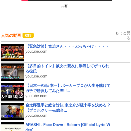
共有:
もっと見
人気の動画
る
【緊急対談】宮迫さん・・・ぶっちゃけ・・・・
youtube.com
【多目的トイレ】彼女の親友に浮気してボコられ
る彼氏
youtube.com
【日本一VS日本一】ポーカープロが人生を賭けて
ガチで勝負してみた!!!!!!...
youtube.com
金太郎選手と総合対決!京之介が腕十字を決める!?
【プロボクサーvs総合...
youtube.com
ARASHI - Face Down : Reborn [Official Lyric Vi
deo]