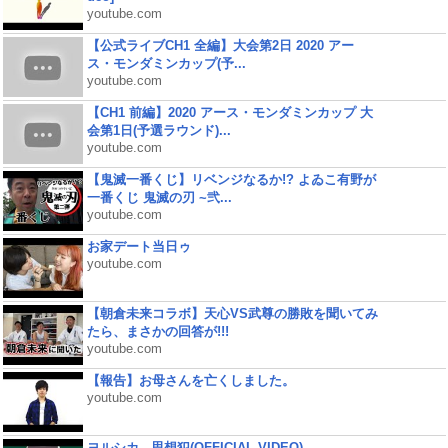
youtube.com
【公式ライブCH1 全編】大会第2日 2020 アー
ス・モンダミンカップ(予...
youtube.com
【CH1 前編】2020 アース・モンダミンカップ 大
会第1日(予選ラウンド)...
youtube.com
【鬼滅一番くじ】リベンジなるか!? よゐこ有野が
一番くじ 鬼滅の刃 ~弐...
youtube.com
お家デート当日ゥ
youtube.com
【朝倉未来コラボ】天心VS武尊の勝敗を聞いてみ
たら、まさかの回答が!!!
youtube.com
【報告】お母さんを亡くしました。
youtube.com
ヨルシカ - 思想犯(OFFICIAL VIDEO)