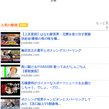
共有:
もっと見
人気の動画
る
【上京直前】はなわ家長男・元輝を送り出す家族
決起会!最後の母の味を噛...
youtube.com
亀田京之介選手とボクシングスパーリング
youtube.com
夜に駆ける/YOASOBI 歌ってみた!しんごちん
【香取慎吾】
youtube.com
石橋貴明がゴイスーなスポーツニュースをお届け
しちゃう、でしょ。~プロ...
youtube.com
ボクシング世界チャンピオンとスパーリングして
みた 【京口紘人VS朝倉海...
youtube.com