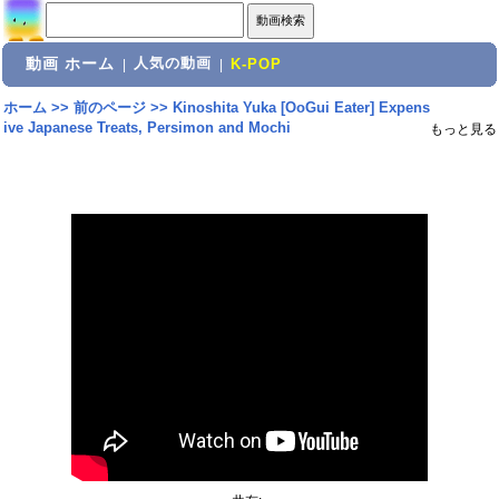
動画 ホーム
人気の動画
|
|
K-POP
ホーム
>>
前のページ
>>
Kinoshita Yuka [OoGui Eater] Expens
ive Japanese Treats, Persimon and Mochi
もっと見る