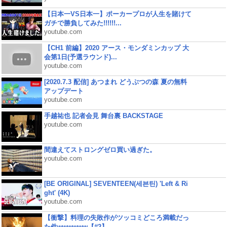
【日本一VS日本一】ポーカープロが人生を賭けて
ガチで勝負してみた!!!!!!...
youtube.com
【CH1 前編】2020 アース・モンダミンカップ 大
会第1日(予選ラウンド)...
youtube.com
[2020.7.3 配信] あつまれ どうぶつの森 夏の無料
アップデート
youtube.com
手越祐也 記者会見 舞台裏 BACKSTAGE
youtube.com
間違えてストロングゼロ買い過ぎた。
youtube.com
[BE ORIGINAL] SEVENTEEN(세븐틴) 'Left & Ri
ght' (4K)
youtube.com
【衝撃】料理の失敗作がツッコミどころ満載だっ
た件wwwwww【#2】