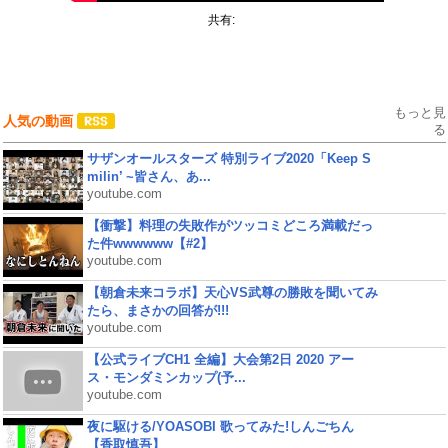
共有:
もっと見
人気の動画
る
サザンオールスターズ 特別ライブ2020「Keep S
milin’ ~皆さん、あ...
youtube.com
【衝撃】料理の失敗作がツッコミどころ満載だっ
た件wwwwww【#2】
youtube.com
【朝倉未来コラボ】天心VS武尊の勝敗を聞いてみ
たら、まさかの回答が!!!
youtube.com
【公式ライブCH1 全編】大会第2日 2020 アー
ス・モンダミンカップ(予...
youtube.com
夜に駆ける/YOASOBI 歌ってみた!しんごちん
【香取慎吾】