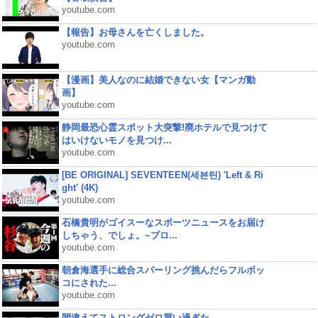
youtube.com
【報告】お母さんを亡くしました。
youtube.com
【漫画】美人なのに結婚できない女【マンガ動
画】
youtube.com
静岡最恐心霊スポット大突撃!廃ホテルで見つけて
はいけないモノを見つけ...
youtube.com
[BE ORIGINAL] SEVENTEEN(세븐틴) 'Left & Ri
ght' (4K)
youtube.com
石橋貴明がゴイスーなスポーツニュースをお届け
しちゃう、でしょ。~プロ...
youtube.com
朝倉海選手に総合スパーリング挑んだらフルボッ
コにされた...
youtube.com
間違えてストロングゼロ買い過ぎた。