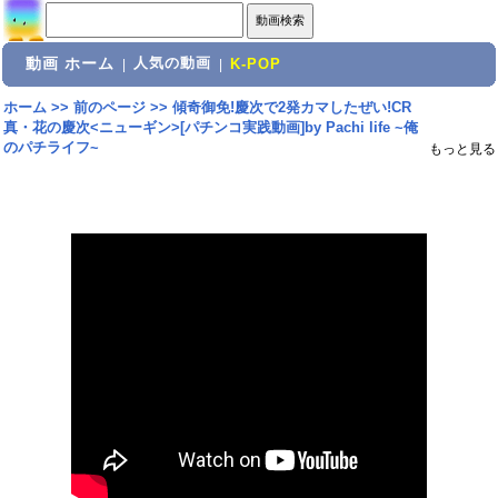
動画 ホーム
人気の動画
|
|
K-POP
ホーム
>>
前のページ
>>
傾奇御免!慶次で2発カマしたぜい!CR
真・花の慶次<ニューギン>[パチンコ実践動画]by Pachi life ~俺
のパチライフ~
もっと見る