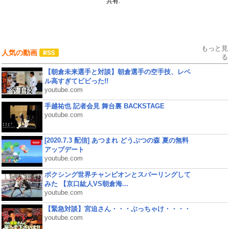
共有:
もっと見
人気の動画
る
【朝倉未来選手と対談】朝倉選手の空手技、レベ
ル高すぎてビビった!!
youtube.com
手越祐也 記者会見 舞台裏 BACKSTAGE
youtube.com
[2020.7.3 配信] あつまれ どうぶつの森 夏の無料
アップデート
youtube.com
ボクシング世界チャンピオンとスパーリングして
みた 【京口紘人VS朝倉海...
youtube.com
【緊急対談】宮迫さん・・・ぶっちゃけ・・・・
youtube.com