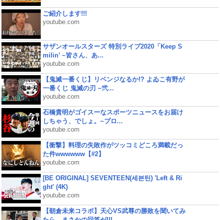
ご紹介します!!!
youtube.com
サザンオールスターズ 特別ライブ2020「Keep S
milin’ ~皆さん、あ...
youtube.com
【鬼滅一番くじ】リベンジなるか!? よゐこ有野が
一番くじ 鬼滅の刃 ~弐...
youtube.com
石橋貴明がゴイスーなスポーツニュースをお届け
しちゃう、でしょ。~プロ...
youtube.com
【衝撃】料理の失敗作がツッコミどころ満載だっ
た件wwwwww【#2】
youtube.com
[BE ORIGINAL] SEVENTEEN(세븐틴) 'Left & Ri
ght' (4K)
youtube.com
【朝倉未来コラボ】天心VS武尊の勝敗を聞いてみ
たら、まさかの回答が!!!