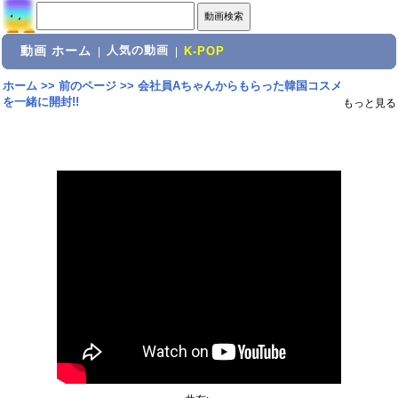
動画 ホーム
人気の動画
|
|
K-POP
ホーム
>>
前のページ
>>
会社員Aちゃんからもらった韓国コスメ
を一緒に開封!!
もっと見る