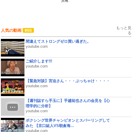
共有:
もっと見
人気の動画
る
間違えてストロングゼロ買い過ぎた。
youtube.com
ご紹介します!!!
youtube.com
【緊急対談】宮迫さん・・・ぶっちゃけ・・・・
youtube.com
【週刊誌すら手玉に】手越祐也さんの会見を【心
理学的に分析】
youtube.com
ボクシング世界チャンピオンとスパーリングして
みた 【京口紘人VS朝倉海...
youtube.com