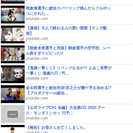
朝倉海選手に総合スパーリング挑んだらフルボッ
コにされた...
youtube.com
【漫画】凡人で終わる人の悪い習慣【マンガ動
画】
youtube.com
【朝倉未来選手と対談】朝倉選手の空手技、レベ
ル高すぎてビビった!!
youtube.com
【鬼滅一番くじ】リベンジなるか!? よゐこ有野が
一番くじ 鬼滅の刃 ~弐...
youtube.com
金太郎選手と総合対決!京之介が腕十字を決める!?
【プロボクサーvs総合...
youtube.com
【公式ライブCH1 全編】大会第2日 2020 アー
ス・モンダミンカップ(予...
youtube.com
【報告】お母さんを亡くしました。
youtube.com