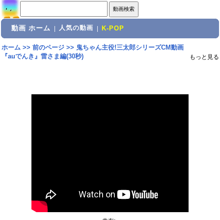
動画 ホーム
人気の動画
|
|
K-POP
ホーム
>>
前のページ
>>
鬼ちゃん主役!三太郎シリーズCM動画
『auでんき』雷さま編(30秒)
もっと見る