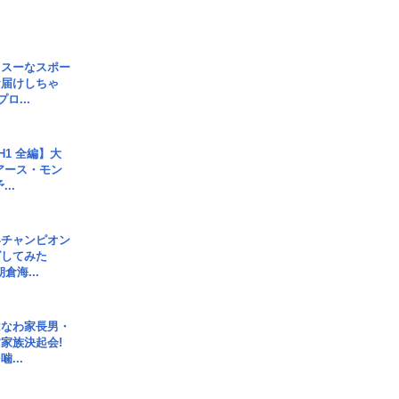
イスーなスポー
お届けしちゃ
ロ...
H1 全編】大
 アース・モン
..
界チャンピオン
グしてみた
倉海...
はなわ家長男・
家族決起会!
...