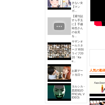
きない女
【マン
ガ...
【週刊誌
すら手玉
に】手越
祐也さん
の会見
を...
サザンオ
ールスタ
ーズ 特別
ライブ20
20「Ke
e...
人気の動
お家デー
ト当日ゥ
ヨルシカ -
思想犯(O
FFICIAL V
IDEO)