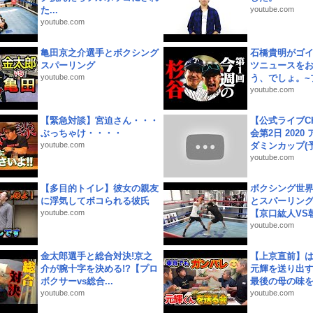
た...
youtube.com
youtube.com
亀田京之介選手とボクシング
石橋貴明がゴ
スパーリング
ツニュースを
youtube.com
う、でしょ。~プ
youtube.com
【緊急対談】宮迫さん・・・
【公式ライブC
ぶっちゃけ・・・・
会第2日 2020
youtube.com
ダミンカップ(予.
youtube.com
【多目的トイレ】彼女の親友
ボクシング世
に浮気してボコられる彼氏
とスパーリン
youtube.com
【京口紘人VS朝
youtube.com
金太郎選手と総合対決!京之
【上京直前】
介が腕十字を決める!?【プロ
元輝を送り出す
ボクサーvs総合...
最後の母の味を噛
youtube.com
youtube.com