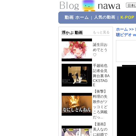
動画 ホーム
人気の動画
|
|
K-POP
ホーム
>>
浮かぶ 動画
もっと見る
聴ビデオ w
誕生日お
めでとう
♡
手越祐也
記者会見
舞台裏 BA
CKSTAG
E
【衝撃】
料理の失
敗作がツ
ッコミど
ころ満載
だっ...
【漫画】
美人なの
に結婚で