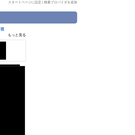
スタートページに設定
|
検索プロバイダを追加
×視
もっと見る