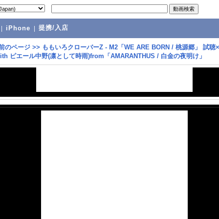
提携/入店
|
iPhone
|
前のページ
>>
ももいろクローバーZ - M2「WE ARE BORN / 桃源郷」 試聴
ith ピエール中野(凛として時雨)from「AMARANTHUS / 白金の夜明け」