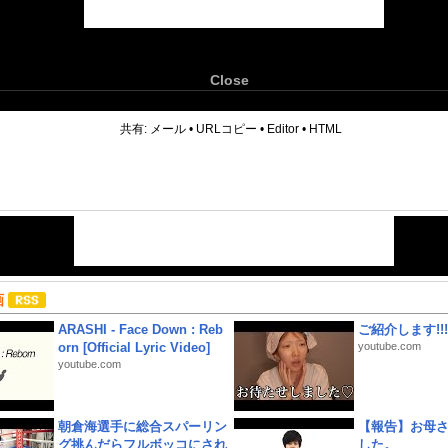
Close
6
共有:
メール
•
URLコピー
•
Editor
•
HTML
画
ARASHI - Face Down : Reb
ご紹介します!!!
orn [Official Lyric Video]
youtube.com
youtube.com
朝倉海選手に総合スパーリン
【報告】お母
グ挑んだらフルボッコにされ
した。