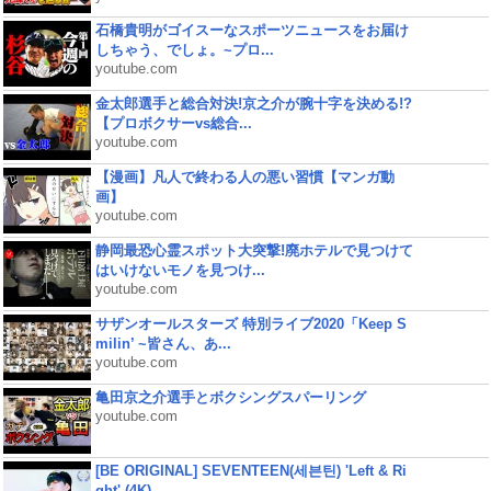
石橋貴明がゴイスーなスポーツニュースをお届け
しちゃう、でしょ。~プロ...
youtube.com
金太郎選手と総合対決!京之介が腕十字を決める!?
【プロボクサーvs総合...
youtube.com
【漫画】凡人で終わる人の悪い習慣【マンガ動
画】
youtube.com
静岡最恐心霊スポット大突撃!廃ホテルで見つけて
はいけないモノを見つけ...
youtube.com
サザンオールスターズ 特別ライブ2020「Keep S
milin’ ~皆さん、あ...
youtube.com
亀田京之介選手とボクシングスパーリング
youtube.com
[BE ORIGINAL] SEVENTEEN(세븐틴) 'Left & Ri
ght' (4K)