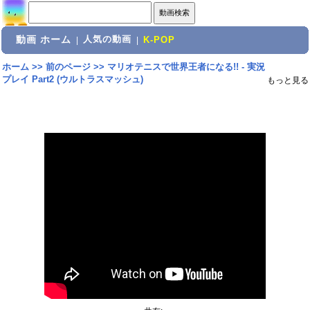
動画 ホーム
人気の動画
|
|
K-POP
ホーム
>>
前のページ
>>
マリオテニスで世界王者になる!! - 実況
プレイ Part2 (ウルトラスマッシュ)
もっと見る