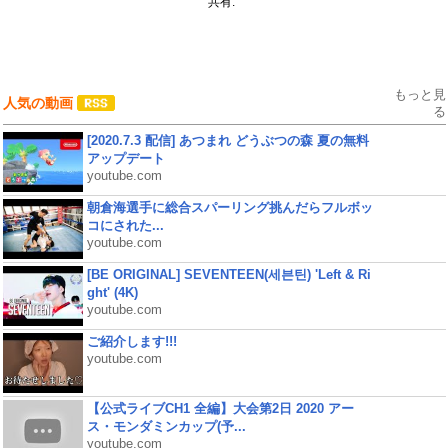
共有:
もっと見
人気の動画
る
[2020.7.3 配信] あつまれ どうぶつの森 夏の無料
アップデート
youtube.com
朝倉海選手に総合スパーリング挑んだらフルボッ
コにされた...
youtube.com
[BE ORIGINAL] SEVENTEEN(세븐틴) 'Left & Ri
ght' (4K)
youtube.com
ご紹介します!!!
youtube.com
【公式ライブCH1 全編】大会第2日 2020 アー
ス・モンダミンカップ(予...
youtube.com