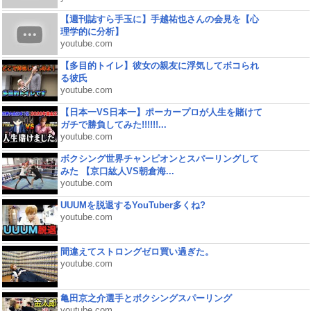
【週刊誌すら手玉に】手越祐也さんの会見を【心
理学的に分析】
youtube.com
【多目的トイレ】彼女の親友に浮気してボコられ
る彼氏
youtube.com
【日本一VS日本一】ポーカープロが人生を賭けて
ガチで勝負してみた!!!!!!...
youtube.com
ボクシング世界チャンピオンとスパーリングして
みた 【京口紘人VS朝倉海...
youtube.com
UUUMを脱退するYouTuber多くね?
youtube.com
間違えてストロングゼロ買い過ぎた。
youtube.com
亀田京之介選手とボクシングスパーリング
youtube.com