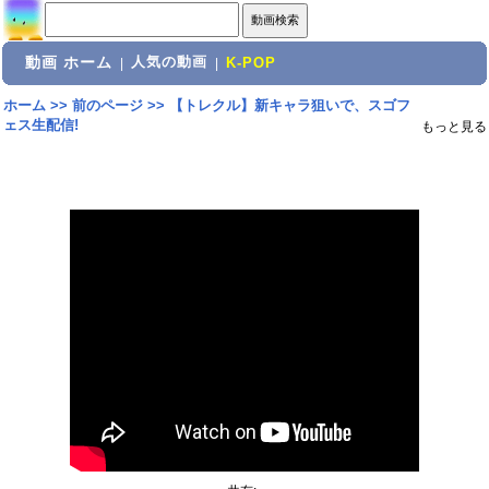
動画 ホーム
人気の動画
|
|
K-POP
ホーム
>>
前のページ
>>
【トレクル】新キャラ狙いで、スゴフ
ェス生配信!
もっと見る