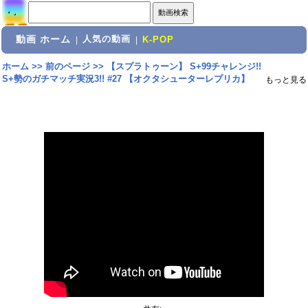
動画 ホーム
人気の動画
|
|
K-POP
ホーム
>>
前のページ
>>
【スプラトゥーン】 S+99チャレンジ!!
S+勢のガチマッチ実況3!! #27 【オクタシューターレプリカ】
もっと見る