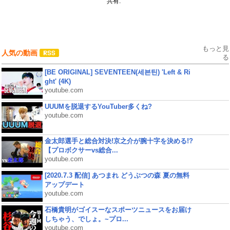
共有:
もっと見
人気の動画
る
[BE ORIGINAL] SEVENTEEN(세븐틴) 'Left & Ri
ght' (4K)
youtube.com
UUUMを脱退するYouTuber多くね?
youtube.com
金太郎選手と総合対決!京之介が腕十字を決める!?
【プロボクサーvs総合...
youtube.com
[2020.7.3 配信] あつまれ どうぶつの森 夏の無料
アップデート
youtube.com
石橋貴明がゴイスーなスポーツニュースをお届け
しちゃう、でしょ。~プロ...
youtube.com