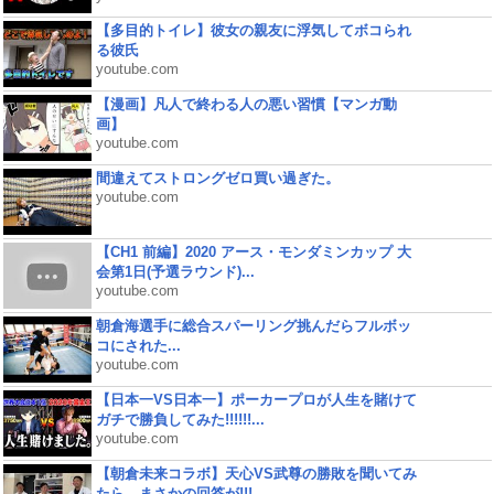
【多目的トイレ】彼女の親友に浮気してボコられ
る彼氏
youtube.com
【漫画】凡人で終わる人の悪い習慣【マンガ動
画】
youtube.com
間違えてストロングゼロ買い過ぎた。
youtube.com
【CH1 前編】2020 アース・モンダミンカップ 大
会第1日(予選ラウンド)...
youtube.com
朝倉海選手に総合スパーリング挑んだらフルボッ
コにされた...
youtube.com
【日本一VS日本一】ポーカープロが人生を賭けて
ガチで勝負してみた!!!!!!...
youtube.com
【朝倉未来コラボ】天心VS武尊の勝敗を聞いてみ
たら、まさかの回答が!!!