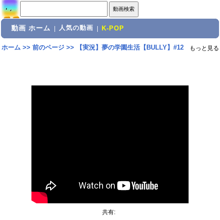
動画 ホーム
人気の動画
|
|
K-POP
ホーム
>>
前のページ
>>
【実況】夢の学園生活【BULLY】#12
もっと見る
共有: