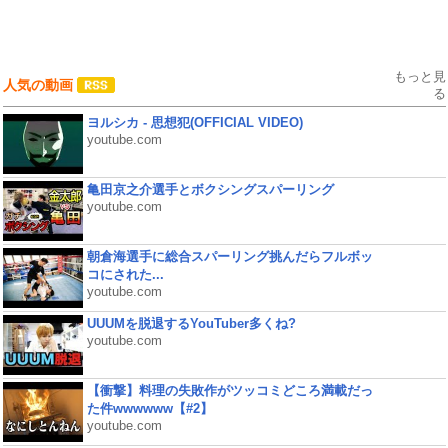
もっと見
人気の動画
る
ヨルシカ - 思想犯(OFFICIAL VIDEO)
youtube.com
亀田京之介選手とボクシングスパーリング
youtube.com
朝倉海選手に総合スパーリング挑んだらフルボッ
コにされた...
youtube.com
UUUMを脱退するYouTuber多くね?
youtube.com
【衝撃】料理の失敗作がツッコミどころ満載だっ
た件wwwwww【#2】
youtube.com