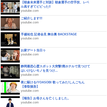
【朝倉未来選手と対談】朝倉選手の空手技、レベ
ル高すぎてビビった!!
youtube.com
ご紹介します!!!
youtube.com
手越祐也 記者会見 舞台裏 BACKSTAGE
youtube.com
お家デート当日ゥ
youtube.com
静岡最恐心霊スポット大突撃!廃ホテルで見つけて
はいけないモノを見つけ...
youtube.com
夜に駆ける/YOASOBI 歌ってみた!しんごちん
【香取慎吾】
youtube.com
【報告】お母さんを亡くしました。
youtube.com