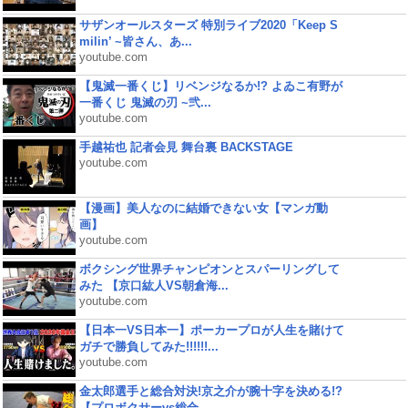
サザンオールスターズ 特別ライブ2020「Keep S
milin’ ~皆さん、あ...
youtube.com
【鬼滅一番くじ】リベンジなるか!? よゐこ有野が
一番くじ 鬼滅の刃 ~弐...
youtube.com
手越祐也 記者会見 舞台裏 BACKSTAGE
youtube.com
【漫画】美人なのに結婚できない女【マンガ動
画】
youtube.com
ボクシング世界チャンピオンとスパーリングして
みた 【京口紘人VS朝倉海...
youtube.com
【日本一VS日本一】ポーカープロが人生を賭けて
ガチで勝負してみた!!!!!!...
youtube.com
金太郎選手と総合対決!京之介が腕十字を決める!?
【プロボクサーvs総合...