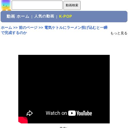
動画 ホーム
人気の動画
|
|
K-POP
ホーム
>>
前のページ
>>
電気ケトルにラーメン投げ込むと一瞬
で完成するのか
もっと見る