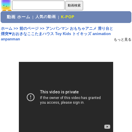
動画 ホーム
人気の動画
|
|
K-POP
ホーム
>>
前のページ
>>
アンパンマン おもちゃアニメ 滑り台と
煙突❤おおきなここたまハウス Toy Kids トイキッズ animation
anpanman
もっと見る