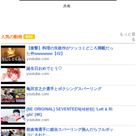
共有:
もっと見
人気の動画
る
【衝撃】料理の失敗作がツッコミどころ満載だっ
た件wwwwww【#2】
youtube.com
誕生日おめでとう♡
youtube.com
亀田京之介選手とボクシングスパーリング
youtube.com
[BE ORIGINAL] SEVENTEEN(세븐틴) 'Left & Ri
ght' (4K)
youtube.com
朝倉海選手に総合スパーリング挑んだらフルボッ
コにされた...