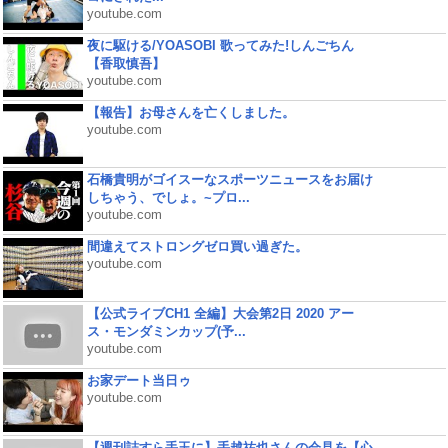
youtube.com
夜に駆ける/YOASOBI 歌ってみた!しんごちん
【香取慎吾】
youtube.com
【報告】お母さんを亡くしました。
youtube.com
石橋貴明がゴイスーなスポーツニュースをお届け
しちゃう、でしょ。~プロ...
youtube.com
間違えてストロングゼロ買い過ぎた。
youtube.com
【公式ライブCH1 全編】大会第2日 2020 アー
ス・モンダミンカップ(予...
youtube.com
お家デート当日ゥ
youtube.com
【週刊誌すら手玉に】手越祐也さんの会見を【心