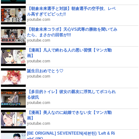
【朝倉未来選手と対談】朝倉選手の空手技、レベ
ル高すぎてビビった!!
youtube.com
【朝倉未来コラボ】天心VS武尊の勝敗を聞いてみ
たら、まさかの回答が!!!
youtube.com
【漫画】凡人で終わる人の悪い習慣【マンガ動
画】
youtube.com
誕生日おめでとう♡
youtube.com
【多目的トイレ】彼女の親友に浮気してボコられ
る彼氏
youtube.com
【漫画】美人なのに結婚できない女【マンガ動
画】
youtube.com
[BE ORIGINAL] SEVENTEEN(세븐틴) 'Left & Ri
ght' (4K)