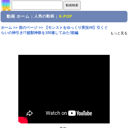
動画 ホーム
人気の動画
|
|
K-POP
ホーム
>>
前のページ
>>
【モンストをゆっくり実況#8】引くぐ
らいの神引き!?超獣神祭を100連してみた!前編
もっと見る