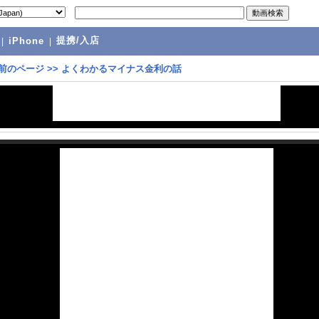
提携/入店
|
iPhone
|
前のページ
>>
よくわかるマイナス金利の話