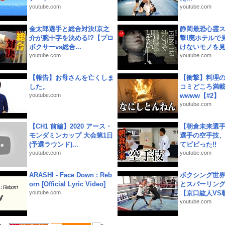
youtube.com
youtube.com
金太郎選手と総合対決!京之
静岡最恐心霊
介が腕十字を決める!?【プロ
撃!廃ホテルで
ボクサーvs総合...
けないモノを見つ
youtube.com
youtube.com
【報告】お母さんを亡くしま
【衝撃】料理
した。
コミどころ満載
youtube.com
wwww【#2】
youtube.com
【CH1 前編】2020 アース・
【朝倉未来選
モンダミンカップ 大会第1日
選手の空手技
(予選ラウンド)...
てビビった!!
youtube.com
youtube.com
ARASHI - Face Down : Reb
ボクシング世
orn [Official Lyric Video]
とスパーリン
youtube.com
【京口紘人VS朝
youtube.com