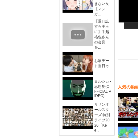
きない女
【マン
ガ...
【週刊誌
すら手玉
に】手越
祐也さん
の会見
を...
お家デー
ト当日ゥ
ヨルシカ -
思想犯(O
人気の動
FFICIAL V
IDEO)
サザンオ
ールスタ
ーズ 特別
ライブ20
20「Ke
e...