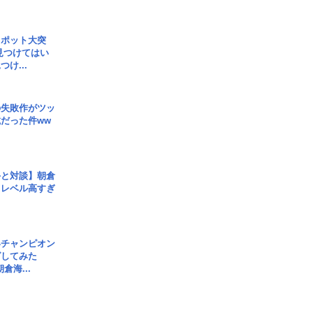
スポット大突
見つけてはい
け...
の失敗作がツッ
だった件ww
手と対談】朝倉
、レベル高すぎ
界チャンピオン
グしてみた
倉海...