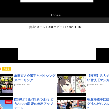
Close
6
共有:
メール
•
URLコピー
•
Editor
•
HTML
画
亀田京之介選手とボクシング
【漫画】凡人
スパーリング
い習慣【マン
youtube.com
youtube.com
[2020.7.3 配信] あつまれ ど
朝倉海選手に
うぶつの森 夏の無料アップ
グ挑んだらフ
デート
た...