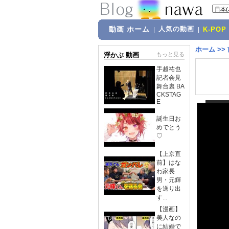
動画 ホーム
人気の動画
|
|
K-POP
ホーム
>>
浮かぶ 動画
もっと見る
手越祐也
記者会見
舞台裏 BA
CKSTAG
E
誕生日お
めでとう
♡
【上京直
前】はな
わ家長
男・元輝
を送り出
す...
【漫画】
美人なの
に結婚で