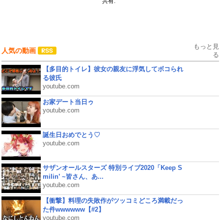
共有:
もっと見
人気の動画
る
【多目的トイレ】彼女の親友に浮気してボコられ
る彼氏
youtube.com
お家デート当日ゥ
youtube.com
誕生日おめでとう♡
youtube.com
サザンオールスターズ 特別ライブ2020「Keep S
milin’ ~皆さん、あ...
youtube.com
【衝撃】料理の失敗作がツッコミどころ満載だっ
た件wwwwww【#2】
youtube.com