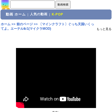
動画 ホーム
人気の動画
|
|
K-POP
ホーム
>>
前のページ
>>
〔マインクラフト〕ぐっち天国いくっ
てよ。エーテルⅡ♯1(マイクラMOD)
もっと見る