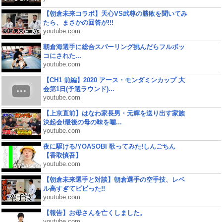
【朝倉未来コラボ】天心VS武尊の勝敗を聞いてみ
たら、まさかの回答が!!!
youtube.com
朝倉海選手に総合スパーリング挑んだらフルボッ
コにされた...
youtube.com
【CH1 前編】2020 アース・モンダミンカップ 大
会第1日(予選ラウンド)...
youtube.com
【上京直前】はなわ家長男・元輝を送り出す家族
決起会!最後の母の味を噛...
youtube.com
夜に駆ける/YOASOBI 歌ってみた!しんごちん
【香取慎吾】
youtube.com
【朝倉未来選手と対談】朝倉選手の空手技、レベ
ル高すぎてビビった!!
youtube.com
【報告】お母さんを亡くしました。
youtube.com