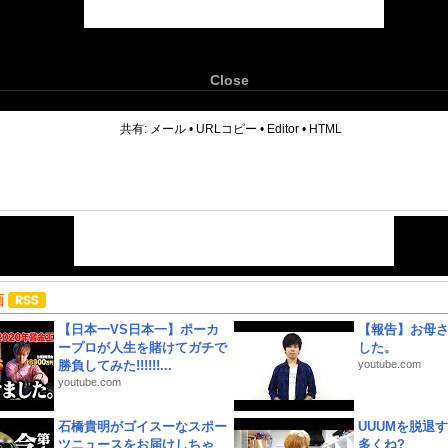
Close
6
共有:
メール
•
URLコピー
•
Editor
•
HTML
画
【日本一VS日本一】ポーカ
【報告】お母
ープロが人生を賭けてガチで
した。
勝負してみた!!!!!!...
youtube.com
youtube.com
石橋貴明がゴイスーなスポー
UUUMを脱退する
ツニュースをお届けしちゃ
多くね?