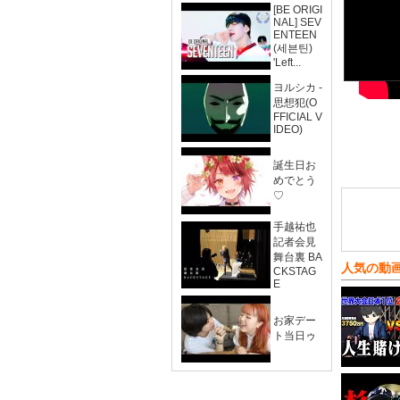
[BE ORIGI
NAL] SEV
ENTEEN
(세븐틴)
'Left...
ヨルシカ -
思想犯(O
FFICIAL V
IDEO)
誕生日お
めでとう
♡
手越祐也
記者会見
舞台裏 BA
人気の動
CKSTAG
E
お家デー
ト当日ゥ