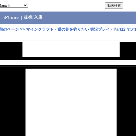
提携/入店
|
iPhone
|
前のページ
>>
マインクラフト - 猫の卵を釣りたい 実況プレイ - Part12 で