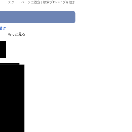
スタートページに設定
|
検索プロバイダを追加
ぶ猫ク
もっと見る