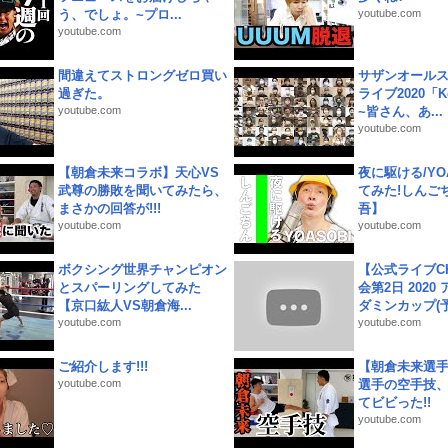
う、でしょ。~プロ...
youtube.com
youtube.com
間違えてストロングゼロ買い
サザンオールス
過ぎた。
ライブ2020「Kee
youtube.com
~皆さん、あ...
youtube.com
【朝倉未来コラボ】天心VS
夜に駆ける/YOA
武尊の勝敗を聞いてみたら、
てみた!しんご
まさかの回答が!!!
吾】
youtube.com
youtube.com
ボクシング世界チャンピオン
【公式ライブC
とスパーリングしてみた
会第2日 2020
【京口紘人VS朝倉海...
ダミンカップ(予.
youtube.com
youtube.com
ご紹介します!!!
【朝倉未来選
youtube.com
選手の空手技
てビビった!!
youtube.com