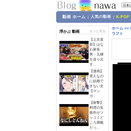
動画 ホーム
人気の動画
|
|
K-POP
ホーム
>>
浮かぶ 動画
もっと見る
ラフト
【上京直
前】はな
わ家長
男・元輝
を送り出
す...
【漫画】
美人なの
に結婚で
きない女
【マン
ガ...
【衝撃】
料理の失
敗作がツ
ッコミど
ころ満載
だっ...