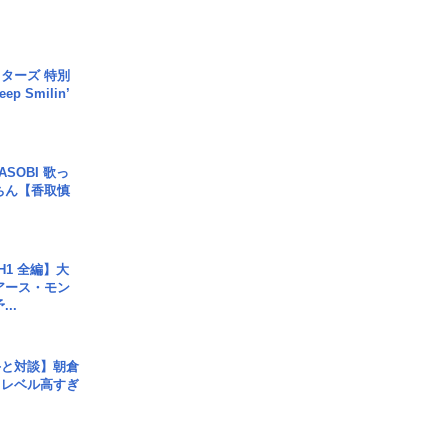
ターズ 特別
p Smilin’
SOBI 歌っ
ちん【香取慎
H1 全編】大
 アース・モン
..
手と対談】朝倉
、レベル高すぎ