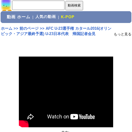
動画 ホーム
人気の動画
|
|
K-POP
ホーム
>>
前のページ
>>
AFC U-23選手権 カタール2016(オリン
ピック・アジア最終予選) U-23日本代表 帰国記者会見
もっと見る