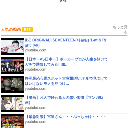
共有:
もっと見
人気の動画
る
[BE ORIGINAL] SEVENTEEN(세븐틴) 'Left & Ri
ght' (4K)
youtube.com
【日本一VS日本一】ポーカープロが人生を賭けて
ガチで勝負してみた!!!!!!...
youtube.com
静岡最恐心霊スポット大突撃!廃ホテルで見つけて
はいけないモノを見つけ...
youtube.com
【漫画】凡人で終わる人の悪い習慣【マンガ動
画】
youtube.com
【緊急対談】宮迫さん・・・ぶっちゃけ・・・・
youtube.com