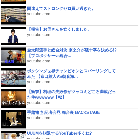
間違えてストロングゼロ買い過ぎた。
youtube.com
【報告】お母さんを亡くしました。
youtube.com
金太郎選手と総合対決!京之介が腕十字を決める!?
【プロボクサーvs総合...
youtube.com
ボクシング世界チャンピオンとスパーリングして
みた 【京口紘人VS朝倉海...
youtube.com
【衝撃】料理の失敗作がツッコミどころ満載だっ
た件wwwwww【#2】
youtube.com
手越祐也 記者会見 舞台裏 BACKSTAGE
youtube.com
UUUMを脱退するYouTuber多くね?
youtube.com