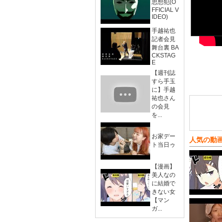
思想犯(O
FFICIAL V
IDEO)
手越祐也
記者会見
舞台裏 BA
CKSTAG
E
【週刊誌
すら手玉
に】手越
祐也さん
の会見
を...
お家デー
人気の動
ト当日ゥ
【漫画】
美人なの
に結婚で
きない女
【マン
ガ...