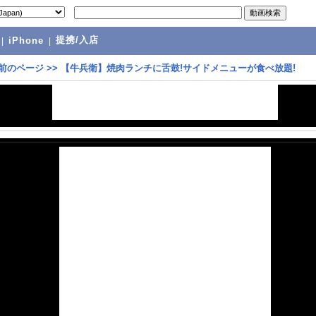
提携/入店
|
iPhone
|
前のページ
>>
【牛兵衛】焼肉ランチに舌鼓!サイドメニューが食べ放題!