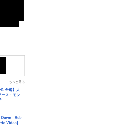
もっと見る
H1 全編】大
 アース・モン
..
 Down : Reb
yric Video]