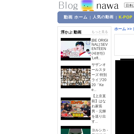
動画 ホーム
人気の動画
|
|
K-POP
ホーム
>>
浮かぶ 動画
もっと見る
[BE ORIGI
NAL] SEV
ENTEEN
(세븐틴)
'Left...
サザンオ
ールスタ
ーズ 特別
ライブ20
20「Ke
e...
【上京直
前】はな
わ家長
男・元輝
を送り出
す...
ヨルシカ -