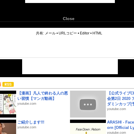
Close
6
共有:
メール
•
URLコピー
•
Editor
•
HTML
画
【漫画】凡人で終わる人の悪
【公式ライブC
い習慣【マンガ動画】
会第2日 2020
youtube.com
ダミンカップ(予.
youtube.com
ご紹介します!!!
ARASHI - Face
youtube.com
orn [Official L
youtube.com