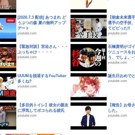
[2020.7.3 配信] あつまれ ど
【朝倉未来選
うぶつの森 夏の無料アップ
選手の空手技
デート
てビビった!!
youtube.com
youtube.com
【緊急対談】宮迫さん・・・
石橋貴明がゴ
ぶっちゃけ・・・・
ツニュースを
youtube.com
う、でしょ。~プ
youtube.com
UUUMを脱退するYouTuber
誕生日おめで
多くね?
youtube.com
youtube.com
【多目的トイレ】彼女の親友
【報告】お母
に浮気してボコられる彼氏
した。
youtube.com
youtube.com