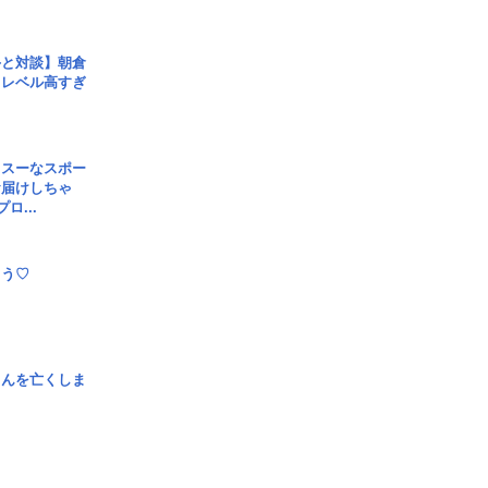
手と対談】朝倉
、レベル高すぎ
イスーなスポー
お届けしちゃ
ロ...
とう♡
さんを亡くしま