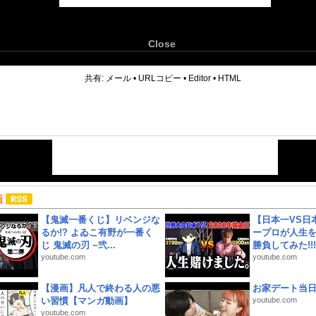
Close
6
共有:
メール
•
URLコピー
•
Editor
•
HTML
画
【鬼滅一番くじ】リベンジな
【日本一VS日
るか!? よゐこ有野が一番く
ープロが人生
じ 鬼滅の刃 ~弐...
勝負してみた!!!!!
youtube.com
youtube.com
【漫画】凡人で終わる人の悪
お家デート当
い習慣【マンガ動画】
youtube.com
youtube.com