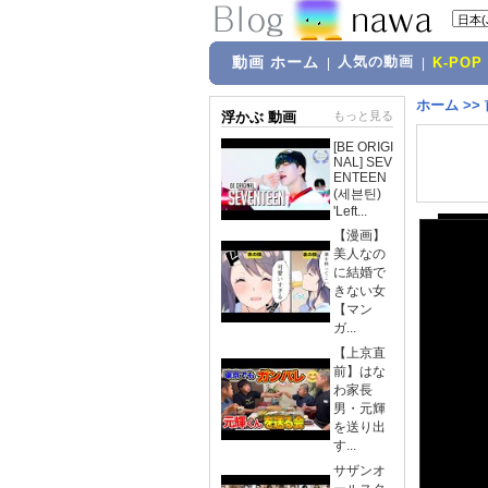
動画 ホーム
人気の動画
|
|
K-POP
ホーム
>>
浮かぶ 動画
もっと見る
[BE ORIGI
NAL] SEV
ENTEEN
(세븐틴)
'Left...
【漫画】
美人なの
に結婚で
きない女
【マン
ガ...
【上京直
前】はな
わ家長
男・元輝
を送り出
す...
サザンオ