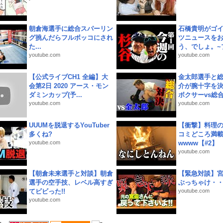
朝倉海選手に総合スパーリン
石橋貴明がゴ
グ挑んだらフルボッコにされ
ツニュースを
た...
う、でしょ。~プ
youtube.com
youtube.com
【公式ライブCH1 全編】大
金太郎選手と総
会第2日 2020 アース・モン
介が腕十字を決
ダミンカップ(予...
ボクサーvs総合.
youtube.com
youtube.com
UUUMを脱退するYouTuber
【衝撃】料理
多くね?
コミどころ満載
youtube.com
wwww【#2】
youtube.com
【朝倉未来選手と対談】朝倉
【緊急対談】
選手の空手技、レベル高すぎ
ぶっちゃけ・
てビビった!!
youtube.com
youtube.com