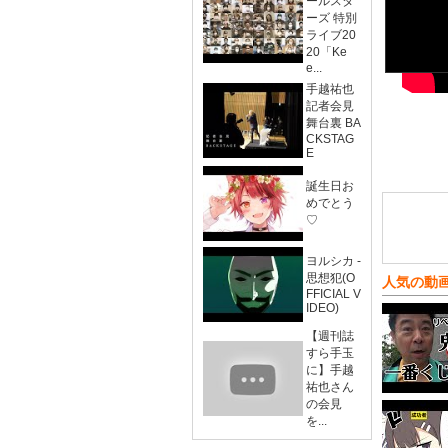
ールスタ
ーズ 特別
ライブ20
20「Ke
e...
手越祐也
記者会見
舞台裏 BA
CKSTAG
E
誕生日お
めでとう
♡
ヨルシカ -
思想犯(O
人気の動
FFICIAL V
IDEO)
【週刊誌
すら手玉
に】手越
祐也さん
の会見
を...