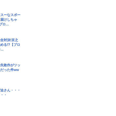
イスーなスポー
お届けしちゃ
ロ...
合対決!京之
める!?【プロ
..
の失敗作がツッ
だった件ww
宮迫さん・・・
・・・