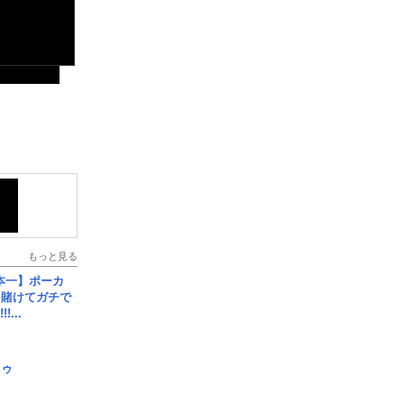
もっと見る
本一】ポーカ
を賭けてガチで
!...
日ゥ