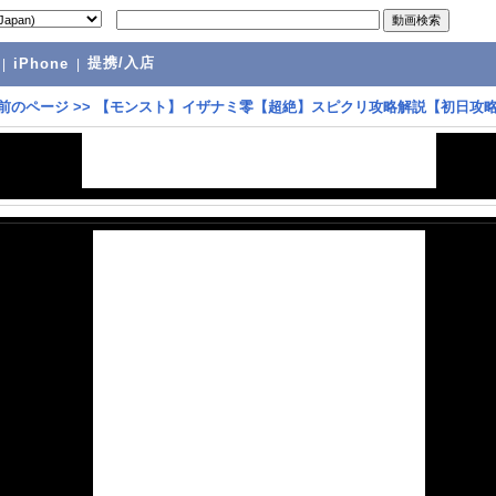
提携/入店
|
iPhone
|
前のページ
>>
【モンスト】イザナミ零【超絶】スピクリ攻略解説【初日攻