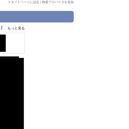
スタートページに設定
|
検索プロバイダを追加
略】
もっと見る