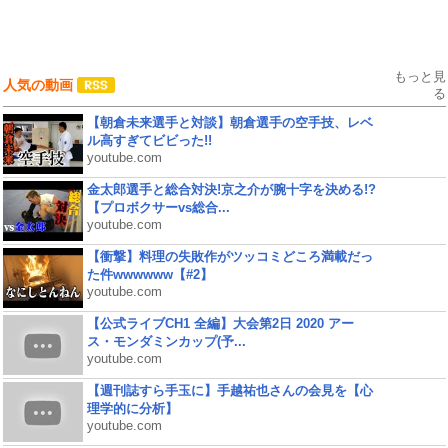
もっと見
人気の動画
る
【朝倉未来選手と対談】朝倉選手の空手技、レベ
ル高すぎてビビった!!
youtube.com
金太郎選手と総合対決!京之介が腕十字を決める!?
【プロボクサーvs総合...
youtube.com
【衝撃】料理の失敗作がツッコミどころ満載だっ
た件wwwwww【#2】
youtube.com
【公式ライブCH1 全編】大会第2日 2020 アー
ス・モンダミンカップ(予...
youtube.com
【週刊誌すら手玉に】手越祐也さんの会見を【心
理学的に分析】
youtube.com