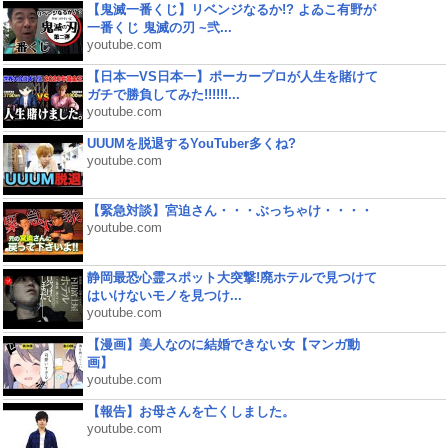
【鬼滅一番くじ】リベンジなるか!? よゐこ有野が
一番くじ 鬼滅の刃 ~弐...
youtube.com
【日本一VS日本一】ポーカープロが人生を賭けて
ガチで勝負してみた!!!!!!...
youtube.com
UUUMを脱退するYouTuber多くね?
youtube.com
【緊急対談】宮迫さん・・・ぶっちゃけ・・・・
youtube.com
静岡最恐心霊スポット大突撃!廃ホテルで見つけて
はいけないモノを見つけ...
youtube.com
【漫画】美人なのに結婚できない女【マンガ動
画】
youtube.com
【報告】お母さんを亡くしました。
youtube.com