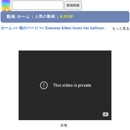
動画 ホーム
人気の動画
|
|
K-POP
ホーム
>>
前のページ
>>
Siamese kitten loves her balloon.
もっと見る
共有: