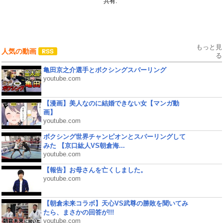
共有:
もっと見
人気の動画
る
亀田京之介選手とボクシングスパーリング
youtube.com
【漫画】美人なのに結婚できない女【マンガ動
画】
youtube.com
ボクシング世界チャンピオンとスパーリングして
みた 【京口紘人VS朝倉海...
youtube.com
【報告】お母さんを亡くしました。
youtube.com
【朝倉未来コラボ】天心VS武尊の勝敗を聞いてみ
たら、まさかの回答が!!!
youtube.com