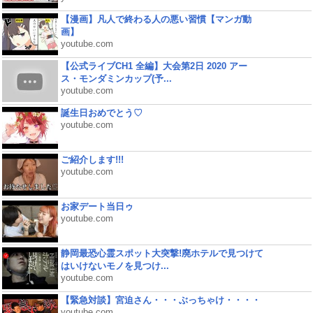
【漫画】凡人で終わる人の悪い習慣【マンガ動
画】
youtube.com
【公式ライブCH1 全編】大会第2日 2020 アー
ス・モンダミンカップ(予...
youtube.com
誕生日おめでとう♡
youtube.com
ご紹介します!!!
youtube.com
お家デート当日ゥ
youtube.com
静岡最恐心霊スポット大突撃!廃ホテルで見つけて
はいけないモノを見つけ...
youtube.com
【緊急対談】宮迫さん・・・ぶっちゃけ・・・・
youtube.com