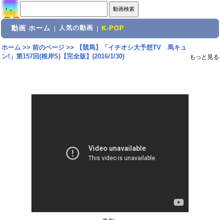
動画 ホーム
人気の動画
|
|
K-POP
ホーム
>>
前のページ
>>
【競馬】「イチオシ大予想TV 馬キュ
ン!」第157回(根岸S)【完全版】(2016/1/30)
もっと見る