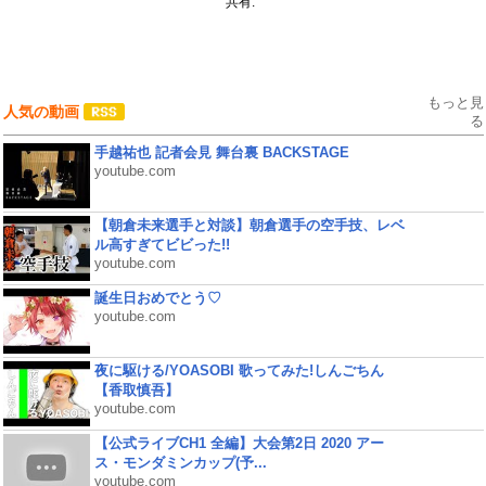
共有:
もっと見
人気の動画
る
手越祐也 記者会見 舞台裏 BACKSTAGE
youtube.com
【朝倉未来選手と対談】朝倉選手の空手技、レベ
ル高すぎてビビった!!
youtube.com
誕生日おめでとう♡
youtube.com
夜に駆ける/YOASOBI 歌ってみた!しんごちん
【香取慎吾】
youtube.com
【公式ライブCH1 全編】大会第2日 2020 アー
ス・モンダミンカップ(予...
youtube.com