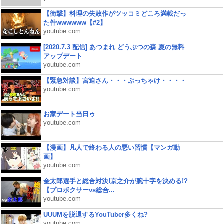
【衝撃】料理の失敗作がツッコミどころ満載だっ
た件wwwwww【#2】
youtube.com
[2020.7.3 配信] あつまれ どうぶつの森 夏の無料
アップデート
youtube.com
【緊急対談】宮迫さん・・・ぶっちゃけ・・・・
youtube.com
お家デート当日ゥ
youtube.com
【漫画】凡人で終わる人の悪い習慣【マンガ動
画】
youtube.com
金太郎選手と総合対決!京之介が腕十字を決める!?
【プロボクサーvs総合...
youtube.com
UUUMを脱退するYouTuber多くね?
youtube.com