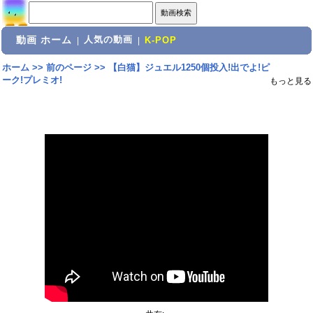
動画 ホーム
人気の動画
|
|
K-POP
ホーム
>>
前のページ
>>
【白猫】ジュエル1250個投入!出でよ!ピ
ーク!プレミオ!
もっと見る