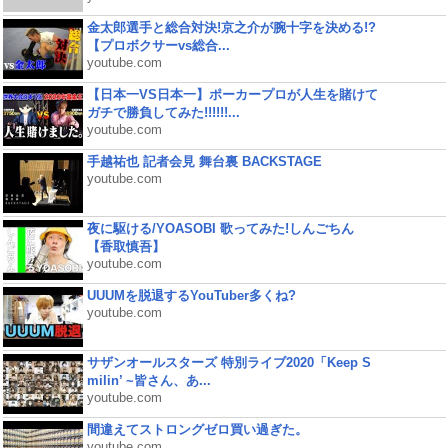
金太郎選手と総合対決!京之介が腕十字を決める!?
【プロボクサーvs総合...
youtube.com
【日本一VS日本一】ポーカープロが人生を賭けて
ガチで勝負してみた!!!!!!...
youtube.com
手越祐也 記者会見 舞台裏 BACKSTAGE
youtube.com
夜に駆ける/YOASOBI 歌ってみた!しんごちん
【香取慎吾】
youtube.com
UUUMを脱退するYouTuber多くね?
youtube.com
サザンオールスターズ 特別ライブ2020「Keep S
milin’ ~皆さん、あ...
youtube.com
間違えてストロングゼロ買い過ぎた。
youtube.com