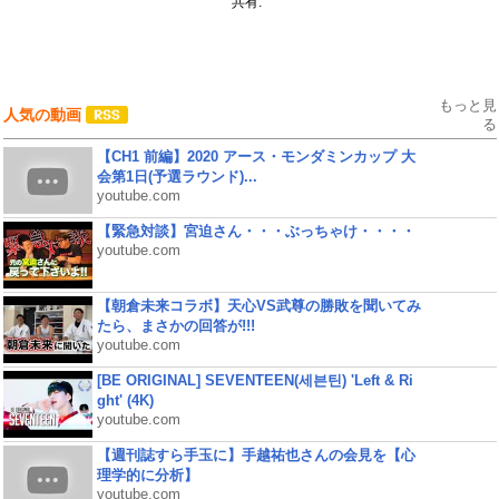
共有:
もっと見
人気の動画
る
【CH1 前編】2020 アース・モンダミンカップ 大
会第1日(予選ラウンド)...
youtube.com
【緊急対談】宮迫さん・・・ぶっちゃけ・・・・
youtube.com
【朝倉未来コラボ】天心VS武尊の勝敗を聞いてみ
たら、まさかの回答が!!!
youtube.com
[BE ORIGINAL] SEVENTEEN(세븐틴) 'Left & Ri
ght' (4K)
youtube.com
【週刊誌すら手玉に】手越祐也さんの会見を【心
理学的に分析】
youtube.com