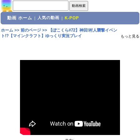
動画 ホーム
人気の動画
|
|
K-POP
ホーム
>>
前のページ
>>
【ぽこくら#72】神回!村人襲撃イベン
ト!?【マインクラフト】ゆっくり実況プレイ
もっと見る