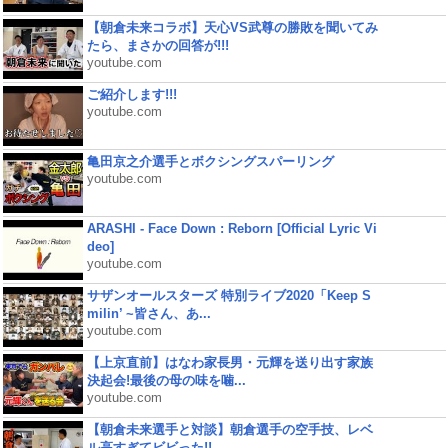
【朝倉未来コラボ】天心VS武尊の勝敗を聞いてみ
たら、まさかの回答が!!!
youtube.com
ご紹介します!!!
youtube.com
亀田京之介選手とボクシングスパーリング
youtube.com
ARASHI - Face Down : Reborn [Official Lyric Vi
deo]
youtube.com
サザンオールスターズ 特別ライブ2020「Keep S
milin’ ~皆さん、あ...
youtube.com
【上京直前】はなわ家長男・元輝を送り出す家族
決起会!最後の母の味を噛...
youtube.com
【朝倉未来選手と対談】朝倉選手の空手技、レベ
ル高すぎてビビった!!