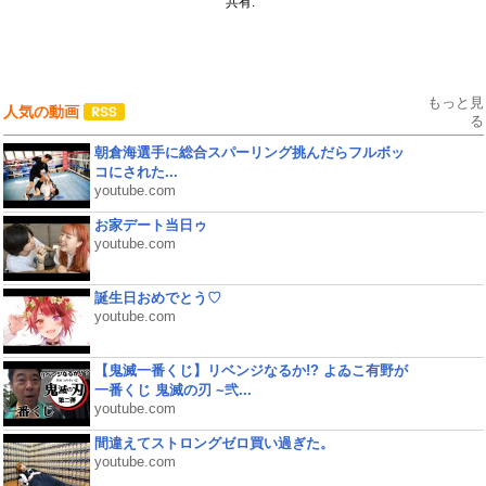
共有:
もっと見
人気の動画
る
朝倉海選手に総合スパーリング挑んだらフルボッ
コにされた...
youtube.com
お家デート当日ゥ
youtube.com
誕生日おめでとう♡
youtube.com
【鬼滅一番くじ】リベンジなるか!? よゐこ有野が
一番くじ 鬼滅の刃 ~弐...
youtube.com
間違えてストロングゼロ買い過ぎた。
youtube.com