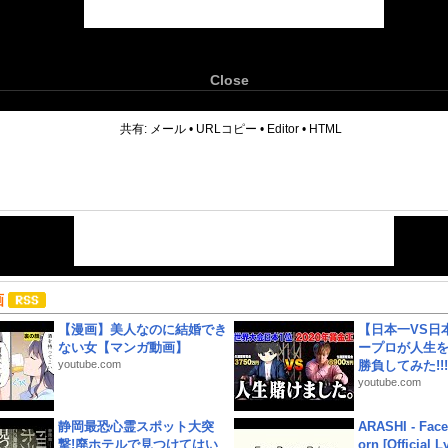
Close
6
共有:
メール
•
URLコピー
•
Editor
•
HTML
画
【漫画】美人なのに結婚でき
【日本一VS日
ない女【マンガ動画】
ープロが人生
youtube.com
勝負してみた!!!!!
youtube.com
静岡最恐心霊スポット大突
ARASHI - Face
撃!廃ホテルで見つけてはい
orn [Official L