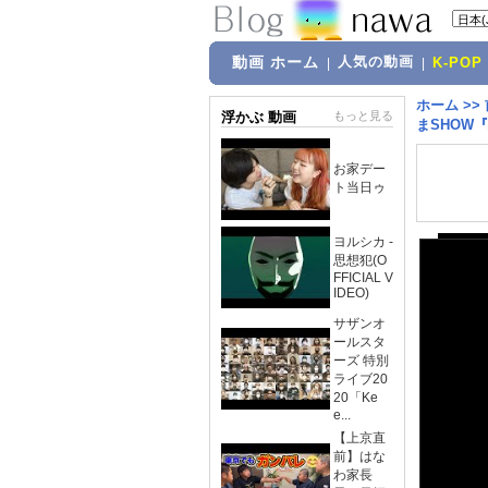
動画 ホーム
人気の動画
|
|
K-POP
ホーム
>>
浮かぶ 動画
もっと見る
まSHOW
お家デー
ト当日ゥ
ヨルシカ -
思想犯(O
FFICIAL V
IDEO)
サザンオ
ールスタ
ーズ 特別
ライブ20
20「Ke
e...
【上京直
前】はな
わ家長