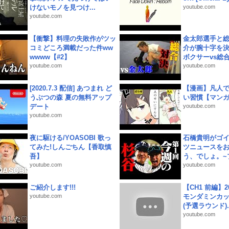
けないモノを見つけ...
youtube.com
youtube.com
【衝撃】料理の失敗作がツッ
金太郎選手と総
コミどころ満載だった件ww
介が腕十字を決
wwww【#2】
ボクサーvs総合.
youtube.com
youtube.com
[2020.7.3 配信] あつまれ ど
【漫画】凡人
うぶつの森 夏の無料アップ
い習慣【マン
デート
youtube.com
youtube.com
夜に駆ける/YOASOBI 歌っ
石橋貴明がゴ
てみた!しんごちん【香取慎
ツニュースを
吾】
う、でしょ。~プ
youtube.com
youtube.com
ご紹介します!!!
【CH1 前編】2
youtube.com
モンダミンカッ
(予選ラウンド)..
youtube.com