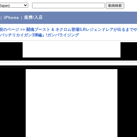
提携/入店
|
iPhone
|
前のページ
>>
闘魂ブースト & ネクロム登場!LRレジェンドレアが出るまで
『バッチリカイガン3弾編』!ガンバライジング