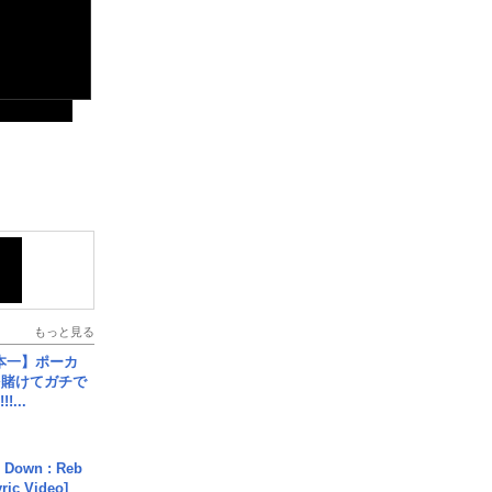
もっと見る
本一】ポーカ
を賭けてガチで
!...
 Down : Reb
yric Video]