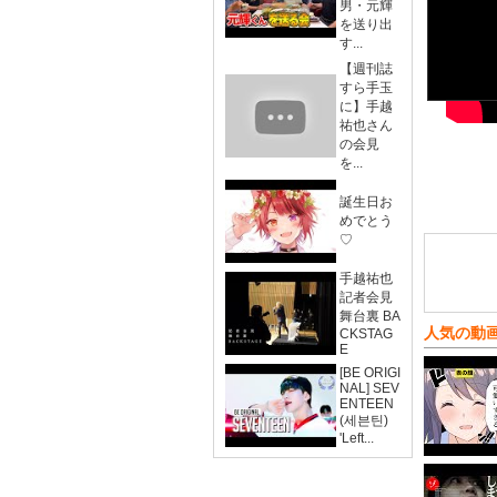
男・元輝
を送り出
す...
【週刊誌
すら手玉
に】手越
祐也さん
の会見
を...
誕生日お
めでとう
♡
手越祐也
記者会見
舞台裏 BA
人気の動
CKSTAG
E
[BE ORIGI
NAL] SEV
ENTEEN
(세븐틴)
'Left...