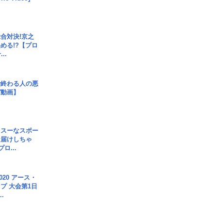
合対決!京之
める!?【プロ
..
で終わる人の悪
ガ動画】
イスーなスポー
お届けしちゃ
ロ...
020 アース・
プ 大会第1日
.