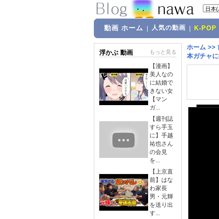
動画 ホーム
人気の動画
|
|
K-POP
ホーム
>>
浮かぶ 動画
もっと見る
本ガチャに
【漫画】
美人なの
に結婚で
きない女
【マン
ガ...
【週刊誌
すら手玉
に】手越
祐也さん
の会見
を...
【上京直
前】はな
わ家長
男・元輝
を送り出
す...