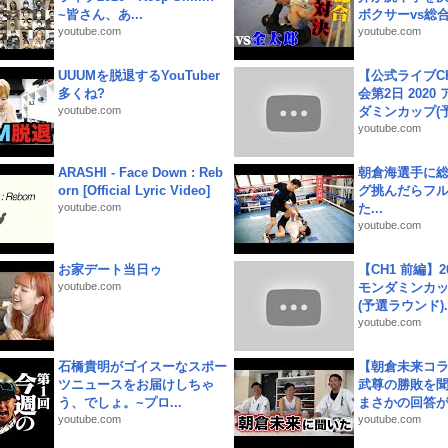
~皆さん、あ...
ボクサーvs総合.
youtube.com
youtube.com
UUUMを脱退するYouTuber
【公式ライブC
多くね?
会第2日 2020
youtube.com
ダミンカップ(予.
youtube.com
ARASHI - Face Down : Reb
朝倉海選手に
orn [Official Lyric Video]
グ挑んだらフ
youtube.com
た...
youtube.com
お家デート当日ゥ
【CH1 前編】2
youtube.com
モンダミンカッ
(予選ラウンド)..
youtube.com
石橋貴明がゴイスーなスポー
【朝倉未来コラ
ツニュースをお届けしちゃ
武尊の勝敗を
う、でしょ。~プロ...
まさかの回答が!
youtube.com
youtube.com