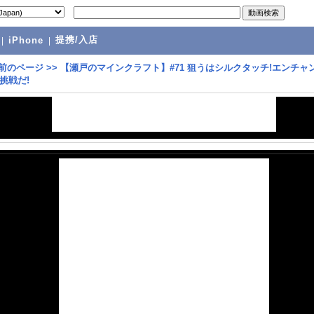
提携/入店
|
iPhone
|
前のページ
>>
【瀬戸のマインクラフト】#71 狙うはシルクタッチ!エンチャ
挑戦だ!