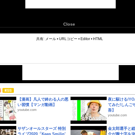
Close
6
共有:
メール
•
URLコピー
•
Editor
•
HTML
画
【漫画】凡人で終わる人の悪
夜に駆ける/YOA
い習慣【マンガ動画】
てみた!しんご
youtube.com
吾】
youtube.com
サザンオールスターズ 特別
金太郎選手と総
ライブ2020「Keep Smilin’
介が腕十字を決