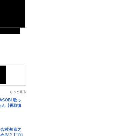
もっと見る
SOBI 歌っ
ちん【香取慎
合対決!京之
める!?【プロ