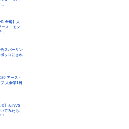
..
H1 全編】大
 アース・モン
..
総合スパーリン
ルボッコにされ
020 アース・
プ 大会第1日
.
ボ】天心VS
聞いてみたら、
!!