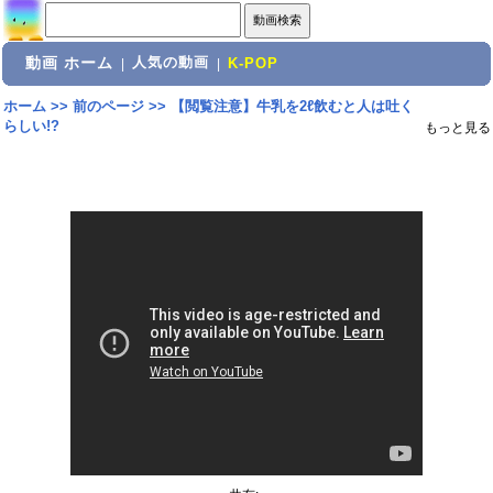
動画 ホーム
人気の動画
|
|
K-POP
ホーム
>>
前のページ
>>
【閲覧注意】牛乳を2ℓ飲むと人は吐く
らしい!?
もっと見る