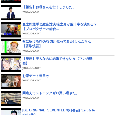
【報告】お母さんを亡くしました。
youtube.com
金太郎選手と総合対決!京之介が腕十字を決める!?
【プロボクサーvs総合...
youtube.com
夜に駆ける/YOASOBI 歌ってみた!しんごちん
【香取慎吾】
youtube.com
【漫画】美人なのに結婚できない女【マンガ動
画】
youtube.com
お家デート当日ゥ
youtube.com
間違えてストロングゼロ買い過ぎた。
youtube.com
[BE ORIGINAL] SEVENTEEN(세븐틴) 'Left & Ri
ght' (4K)