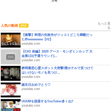
共有:
もっと見
人気の動画
る
【衝撃】料理の失敗作がツッコミどころ満載だっ
た件wwwwww【#2】
youtube.com
【CH1 前編】2020 アース・モンダミンカップ 大
会第1日(予選ラウンド)...
youtube.com
静岡最恐心霊スポット大突撃!廃ホテルで見つけて
はいけないモノを見つけ...
youtube.com
誕生日おめでとう♡
youtube.com
UUUMを脱退するYouTuber多くね?
youtube.com