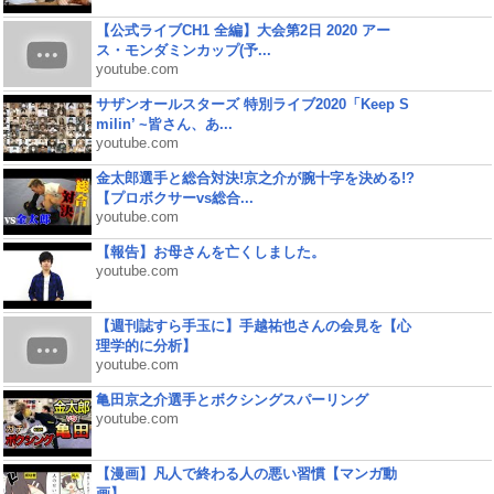
【公式ライブCH1 全編】大会第2日 2020 アー
ス・モンダミンカップ(予...
youtube.com
サザンオールスターズ 特別ライブ2020「Keep S
milin’ ~皆さん、あ...
youtube.com
金太郎選手と総合対決!京之介が腕十字を決める!?
【プロボクサーvs総合...
youtube.com
【報告】お母さんを亡くしました。
youtube.com
【週刊誌すら手玉に】手越祐也さんの会見を【心
理学的に分析】
youtube.com
亀田京之介選手とボクシングスパーリング
youtube.com
【漫画】凡人で終わる人の悪い習慣【マンガ動
画】