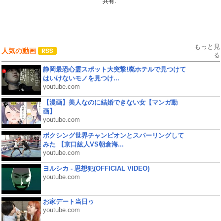
共有:
もっと見
人気の動画
る
静岡最恐心霊スポット大突撃!廃ホテルで見つけて
はいけないモノを見つけ...
youtube.com
【漫画】美人なのに結婚できない女【マンガ動
画】
youtube.com
ボクシング世界チャンピオンとスパーリングして
みた 【京口紘人VS朝倉海...
youtube.com
ヨルシカ - 思想犯(OFFICIAL VIDEO)
youtube.com
お家デート当日ゥ
youtube.com