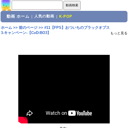
動画 ホーム
人気の動画
|
|
K-POP
ホーム
>>
前のページ
>>
#11【FPS】おついちのブラックオプス
3-キャンペーン-【CoD:BO3】
もっと見る