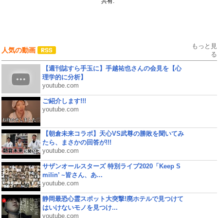
共有:
もっと見
人気の動画
る
【週刊誌すら手玉に】手越祐也さんの会見を【心
理学的に分析】
youtube.com
ご紹介します!!!
youtube.com
【朝倉未来コラボ】天心VS武尊の勝敗を聞いてみ
たら、まさかの回答が!!!
youtube.com
サザンオールスターズ 特別ライブ2020「Keep S
milin’ ~皆さん、あ...
youtube.com
静岡最恐心霊スポット大突撃!廃ホテルで見つけて
はいけないモノを見つけ...
youtube.com