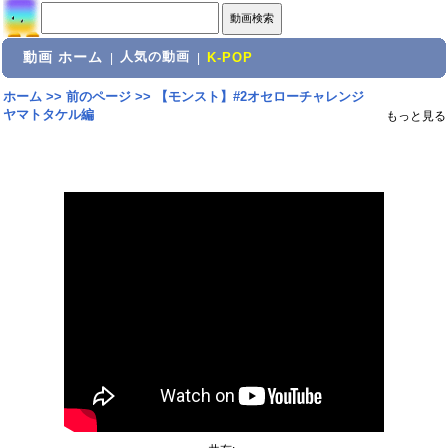
動画 ホーム
人気の動画
|
|
K-POP
ホーム
>>
前のページ
>>
【モンスト】#2オセローチャレンジ
ヤマトタケル編
もっと見る