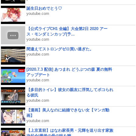
誕生日おめでとう♡
youtube.com
【公式ライブCH1 全編】大会第2日 2020 アー
ス・モンダミンカップ(予...
youtube.com
間違えてストロングゼロ買い過ぎた。
youtube.com
[2020.7.3 配信] あつまれ どうぶつの森 夏の無料
アップデート
youtube.com
【多目的トイレ】彼女の親友に浮気してボコられ
る彼氏
youtube.com
【漫画】美人なのに結婚できない女【マンガ動
画】
youtube.com
【上京直前】はなわ家長男・元輝を送り出す家族
決起会!最後の母の味を噛...