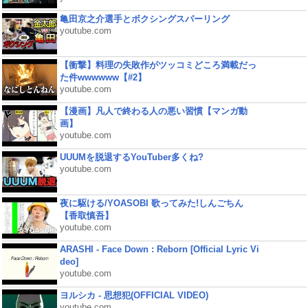
亀田京之介選手とボクシングスパーリング
youtube.com
【衝撃】料理の失敗作がツッコミどころ満載だっ
た件wwwwww【#2】
youtube.com
【漫画】凡人で終わる人の悪い習慣【マンガ動
画】
youtube.com
UUUMを脱退するYouTuber多くね?
youtube.com
夜に駆ける/YOASOBI 歌ってみた!しんごちん
【香取慎吾】
youtube.com
ARASHI - Face Down : Reborn [Official Lyric Vi
deo]
youtube.com
ヨルシカ - 思想犯(OFFICIAL VIDEO)
youtube.com