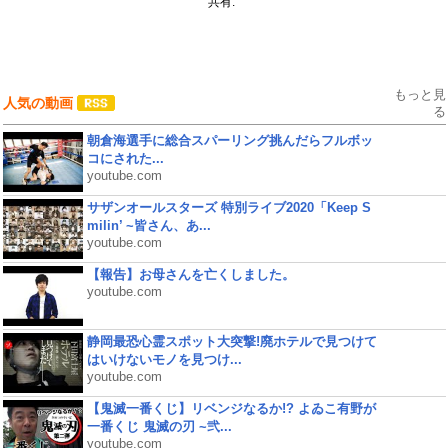
共有:
もっと見
人気の動画
る
朝倉海選手に総合スパーリング挑んだらフルボッ
コにされた...
youtube.com
サザンオールスターズ 特別ライブ2020「Keep S
milin’ ~皆さん、あ...
youtube.com
【報告】お母さんを亡くしました。
youtube.com
静岡最恐心霊スポット大突撃!廃ホテルで見つけて
はいけないモノを見つけ...
youtube.com
【鬼滅一番くじ】リベンジなるか!? よゐこ有野が
一番くじ 鬼滅の刃 ~弐...
youtube.com