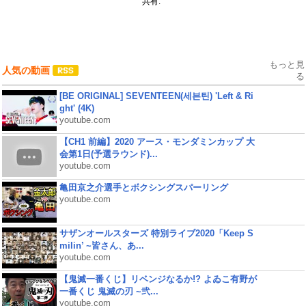
共有:
もっと見
人気の動画
る
[BE ORIGINAL] SEVENTEEN(세븐틴) 'Left & Ri
ght' (4K)
youtube.com
【CH1 前編】2020 アース・モンダミンカップ 大
会第1日(予選ラウンド)...
youtube.com
亀田京之介選手とボクシングスパーリング
youtube.com
サザンオールスターズ 特別ライブ2020「Keep S
milin’ ~皆さん、あ...
youtube.com
【鬼滅一番くじ】リベンジなるか!? よゐこ有野が
一番くじ 鬼滅の刃 ~弐...
youtube.com