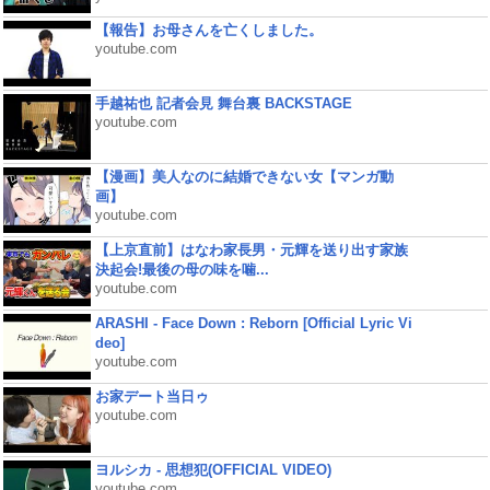
【報告】お母さんを亡くしました。
youtube.com
手越祐也 記者会見 舞台裏 BACKSTAGE
youtube.com
【漫画】美人なのに結婚できない女【マンガ動
画】
youtube.com
【上京直前】はなわ家長男・元輝を送り出す家族
決起会!最後の母の味を噛...
youtube.com
ARASHI - Face Down : Reborn [Official Lyric Vi
deo]
youtube.com
お家デート当日ゥ
youtube.com
ヨルシカ - 思想犯(OFFICIAL VIDEO)
youtube.com