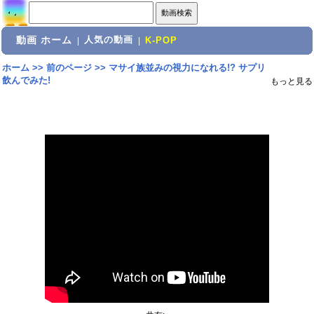
動画 ホーム
人気の動画
|
|
K-POP
ホーム
>>
前のページ
>>
マサイ族並みの視力になれる!? サプリ
飲んでみた!
もっと見る