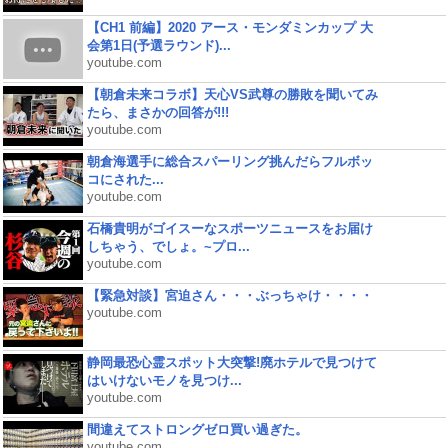
【CH1 前編】2020 アース・モンダミンカップ 大
会第1日(予選ラウンド)...
youtube.com
【朝倉未来コラボ】天心VS武尊の勝敗を聞いてみ
たら、まさかの回答が!!!
youtube.com
朝倉海選手に総合スパーリング挑んだらフルボッ
コにされた...
youtube.com
石橋貴明がゴイスーなスポーツニュースをお届け
しちゃう、でしょ。~プロ...
youtube.com
【緊急対談】宮迫さん・・・ぶっちゃけ・・・・
youtube.com
静岡最恐心霊スポット大突撃!廃ホテルで見つけて
はいけないモノを見つけ...
youtube.com
間違えてストロングゼロ買い過ぎた。
youtube.com