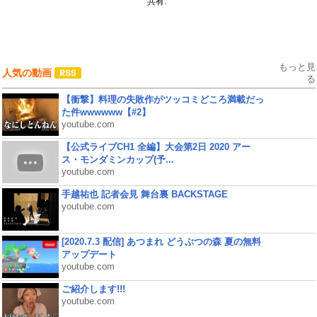
共有:
もっと見
人気の動画
る
【衝撃】料理の失敗作がツッコミどころ満載だっ
た件wwwwww【#2】
youtube.com
【公式ライブCH1 全編】大会第2日 2020 アー
ス・モンダミンカップ(予...
youtube.com
手越祐也 記者会見 舞台裏 BACKSTAGE
youtube.com
[2020.7.3 配信] あつまれ どうぶつの森 夏の無料
アップデート
youtube.com
ご紹介します!!!
youtube.com