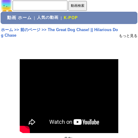
動画 ホーム
人気の動画
|
|
K-POP
ホーム
>>
前のページ
>>
The Great Dog Chase! || Hilarious Do
g Chase
もっと見る