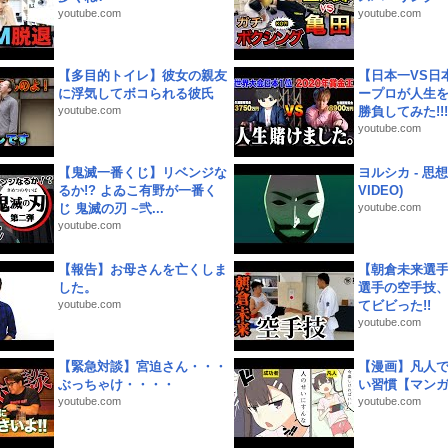
youtube.com
youtube.com
【多目的トイレ】彼女の親友
【日本一VS日
に浮気してボコられる彼氏
ープロが人生
youtube.com
勝負してみた!!!!!
youtube.com
【鬼滅一番くじ】リベンジな
ヨルシカ - 思想犯
るか!? よゐこ有野が一番く
VIDEO)
じ 鬼滅の刃 ~弐...
youtube.com
youtube.com
【報告】お母さんを亡くしま
【朝倉未来選
した。
選手の空手技
youtube.com
てビビった!!
youtube.com
【緊急対談】宮迫さん・・・
【漫画】凡人
ぶっちゃけ・・・・
い習慣【マン
youtube.com
youtube.com