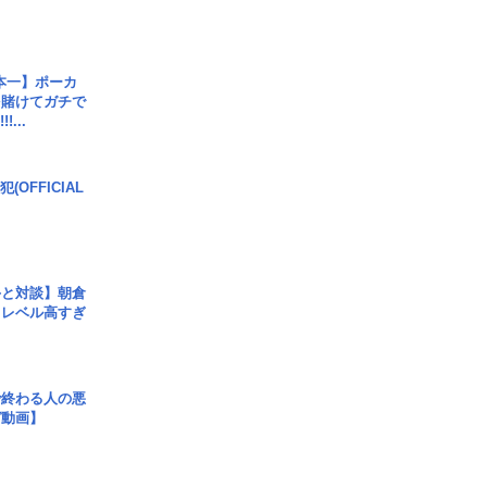
本一】ポーカ
を賭けてガチで
!...
(OFFICIAL
手と対談】朝倉
、レベル高すぎ
で終わる人の悪
ガ動画】