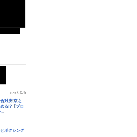
もっと見る
合対決!京之
める!?【プロ
..
手とボクシング