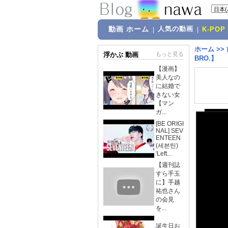
動画 ホーム
人気の動画
|
|
K-POP
ホーム
>>
浮かぶ 動画
もっと見る
BRO.】
【漫画】
美人なの
に結婚で
きない女
【マン
ガ...
[BE ORIGI
NAL] SEV
ENTEEN
(세븐틴)
'Left...
【週刊誌
すら手玉
に】手越
祐也さん
の会見
を...
誕生日お