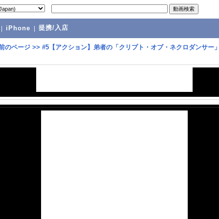
提携/入店
|
iPhone
|
前のページ
>>
#5【アクション】弟者の「クリプト・オブ・ネクロダンサー」