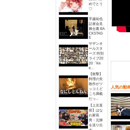
めでとう
♡
手越祐也
記者会見
舞台裏 BA
CKSTAG
E
サザンオ
ールスタ
ーズ 特別
ライブ20
20「Ke
e...
【衝撃】
料理の失
敗作がツ
人気の動
ッコミど
ころ満載
だっ...
【上京直
前】はな
わ家長
男・元輝
を送り出