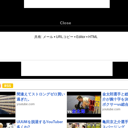
Close
6
共有:
メール
•
URLコピー
•
Editor
•
HTML
画
間違えてストロングゼロ買い
金太郎選手と総
過ぎた。
介が腕十字を決
youtube.com
ボクサーvs総合.
youtube.com
UUUMを脱退するYouTuber
亀田京之介選
多くね?
スパーリング