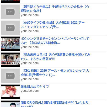
【週刊誌すら手玉に】手越祐也さんの会見を【心
理学的に分析】
youtube.com
【公式ライブCH1 全編】大会第2日 2020 アー
ス・モンダミンカップ(予...
youtube.com
ボクシング世界チャンピオンとスパーリングして
みた 【京口紘人VS朝倉海...
youtube.com
【朝倉未来コラボ】天心VS武尊の勝敗を聞いてみ
たら、まさかの回答が!!!
youtube.com
【CH1 前編】2020 アース・モンダミンカップ 大
会第1日(予選ラウンド)...
youtube.com
誕生日おめでとう♡
youtube.com
[BE ORIGINAL] SEVENTEEN(세븐틴) 'Left & Ri
ght' (4K)