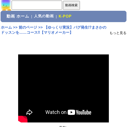
動画 ホーム
人気の動画
|
|
K-POP
ホーム
>>
前のページ
>>
【ゆっくり実況】バグ発生!?まさかの
ドッスンを……コース!!【マリオメーカー】
もっと見る