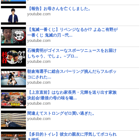
【報告】お母さんを亡くしました。
youtube.com
【鬼滅一番くじ】リベンジなるか!? よゐこ有野が
一番くじ 鬼滅の刃 ~弐...
youtube.com
石橋貴明がゴイスーなスポーツニュースをお届け
しちゃう、でしょ。~プロ...
youtube.com
朝倉海選手に総合スパーリング挑んだらフルボッ
コにされた...
youtube.com
【上京直前】はなわ家長男・元輝を送り出す家族
決起会!最後の母の味を噛...
youtube.com
間違えてストロングゼロ買い過ぎた。
youtube.com
【多目的トイレ】彼女の親友に浮気してボコられ
る彼氏