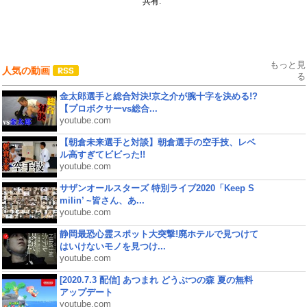
共有:
もっと見
人気の動画
る
金太郎選手と総合対決!京之介が腕十字を決める!?
【プロボクサーvs総合...
youtube.com
【朝倉未来選手と対談】朝倉選手の空手技、レベ
ル高すぎてビビった!!
youtube.com
サザンオールスターズ 特別ライブ2020「Keep S
milin’ ~皆さん、あ...
youtube.com
静岡最恐心霊スポット大突撃!廃ホテルで見つけて
はいけないモノを見つけ...
youtube.com
[2020.7.3 配信] あつまれ どうぶつの森 夏の無料
アップデート
youtube.com