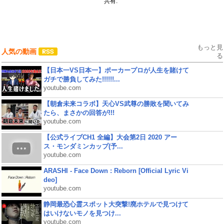
共有:
もっと見
人気の動画
る
【日本一VS日本一】ポーカープロが人生を賭けて
ガチで勝負してみた!!!!!!...
youtube.com
【朝倉未来コラボ】天心VS武尊の勝敗を聞いてみ
たら、まさかの回答が!!!
youtube.com
【公式ライブCH1 全編】大会第2日 2020 アー
ス・モンダミンカップ(予...
youtube.com
ARASHI - Face Down : Reborn [Official Lyric Vi
deo]
youtube.com
静岡最恐心霊スポット大突撃!廃ホテルで見つけて
はいけないモノを見つけ...
youtube.com