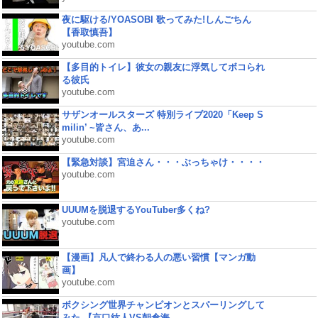
夜に駆ける/YOASOBI 歌ってみた!しんごちん
【香取慎吾】
youtube.com
【多目的トイレ】彼女の親友に浮気してボコられ
る彼氏
youtube.com
サザンオールスターズ 特別ライブ2020「Keep S
milin’ ~皆さん、あ...
youtube.com
【緊急対談】宮迫さん・・・ぶっちゃけ・・・・
youtube.com
UUUMを脱退するYouTuber多くね?
youtube.com
【漫画】凡人で終わる人の悪い習慣【マンガ動
画】
youtube.com
ボクシング世界チャンピオンとスパーリングして
みた 【京口紘人VS朝倉海...