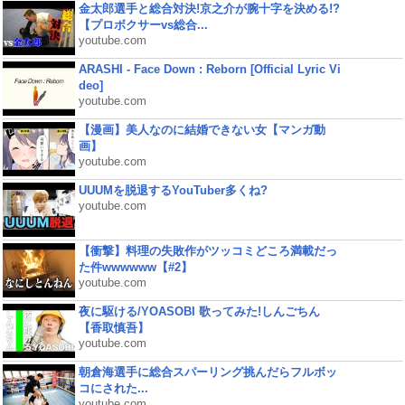
金太郎選手と総合対決!京之介が腕十字を決める!?
【プロボクサーvs総合...
youtube.com
ARASHI - Face Down : Reborn [Official Lyric Vi
deo]
youtube.com
【漫画】美人なのに結婚できない女【マンガ動
画】
youtube.com
UUUMを脱退するYouTuber多くね?
youtube.com
【衝撃】料理の失敗作がツッコミどころ満載だっ
た件wwwwww【#2】
youtube.com
夜に駆ける/YOASOBI 歌ってみた!しんごちん
【香取慎吾】
youtube.com
朝倉海選手に総合スパーリング挑んだらフルボッ
コにされた...
youtube.com