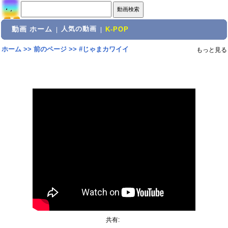
動画 ホーム
人気の動画
|
|
K-POP
ホーム
>>
前のページ
>>
#じゃまカワイイ
もっと見る
共有: