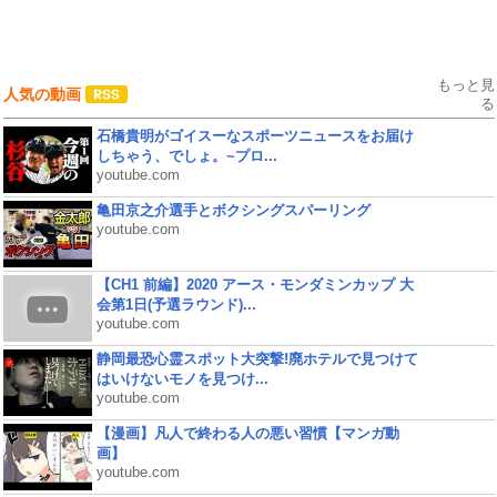
もっと見
人気の動画
る
石橋貴明がゴイスーなスポーツニュースをお届け
しちゃう、でしょ。~プロ...
youtube.com
亀田京之介選手とボクシングスパーリング
youtube.com
【CH1 前編】2020 アース・モンダミンカップ 大
会第1日(予選ラウンド)...
youtube.com
静岡最恐心霊スポット大突撃!廃ホテルで見つけて
はいけないモノを見つけ...
youtube.com
【漫画】凡人で終わる人の悪い習慣【マンガ動
画】
youtube.com