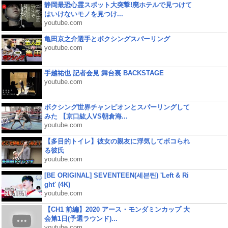
静岡最恐心霊スポット大突撃!廃ホテルで見つけて
はいけないモノを見つけ...
youtube.com
亀田京之介選手とボクシングスパーリング
youtube.com
手越祐也 記者会見 舞台裏 BACKSTAGE
youtube.com
ボクシング世界チャンピオンとスパーリングして
みた 【京口紘人VS朝倉海...
youtube.com
【多目的トイレ】彼女の親友に浮気してボコられ
る彼氏
youtube.com
[BE ORIGINAL] SEVENTEEN(세븐틴) 'Left & Ri
ght' (4K)
youtube.com
【CH1 前編】2020 アース・モンダミンカップ 大
会第1日(予選ラウンド)...
youtube.com