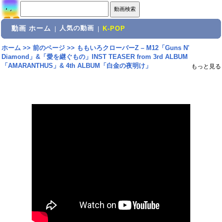
動画 ホーム
人気の動画
|
|
K-POP
ホーム
>>
前のページ
>>
ももいろクローバーZ – M12「Guns N'
Diamond」&「愛を継ぐもの」INST TEASER from 3rd ALBUM
「AMARANTHUS」& 4th ALBUM「白金の夜明け」
もっと見る