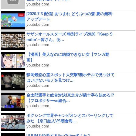
youtube.com
[2020.7.3 配信] あつまれ どうぶつの森 夏の無料
アップデート
youtube.com
サザンオールスターズ 特別ライブ2020「Keep S
milin’ ~皆さん、あ...
youtube.com
【漫画】美人なのに結婚できない女【マンガ動
画】
youtube.com
静岡最恐心霊スポット大突撃!廃ホテルで見つけて
はいけないモノを見つけ...
youtube.com
金太郎選手と総合対決!京之介が腕十字を決める!?
【プロボクサーvs総合...
youtube.com
ボクシング世界チャンピオンとスパーリングして
みた 【京口紘人VS朝倉海...
youtube.com
UUUMを脱退するYouTuber多くね?