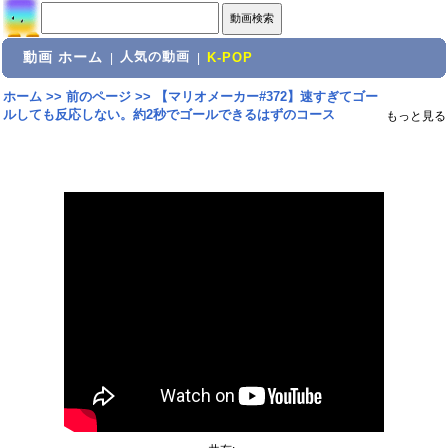
動画 ホーム
人気の動画
|
|
K-POP
ホーム
>>
前のページ
>>
【マリオメーカー#372】速すぎてゴー
ルしても反応しない。約2秒でゴールできるはずのコース
もっと見る