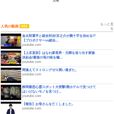
共有:
もっと見
人気の動画
る
金太郎選手と総合対決!京之介が腕十字を決める!?
【プロボクサーvs総合...
youtube.com
【上京直前】はなわ家長男・元輝を送り出す家族
決起会!最後の母の味を噛...
youtube.com
間違えてストロングゼロ買い過ぎた。
youtube.com
静岡最恐心霊スポット大突撃!廃ホテルで見つけて
はいけないモノを見つけ...
youtube.com
【報告】お母さんを亡くしました。
youtube.com