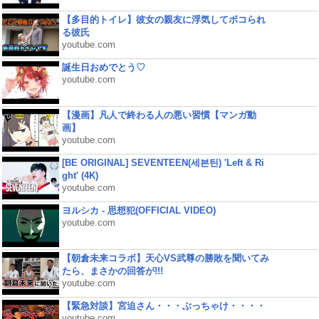
【多目的トイレ】彼女の親友に浮気してボコられ
る彼氏
youtube.com
誕生日おめでとう♡
youtube.com
【漫画】凡人で終わる人の悪い習慣【マンガ動
画】
youtube.com
[BE ORIGINAL] SEVENTEEN(세븐틴) 'Left & Ri
ght' (4K)
youtube.com
ヨルシカ - 思想犯(OFFICIAL VIDEO)
youtube.com
【朝倉未来コラボ】天心VS武尊の勝敗を聞いてみ
たら、まさかの回答が!!!
youtube.com
【緊急対談】宮迫さん・・・ぶっちゃけ・・・・
youtube.com