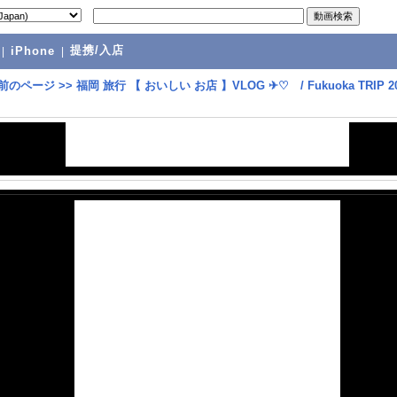
提携/入店
|
iPhone
|
前のページ
>>
福岡 旅行 【 おいしい お店 】VLOG ✈♡ / Fukuoka TRIP 20