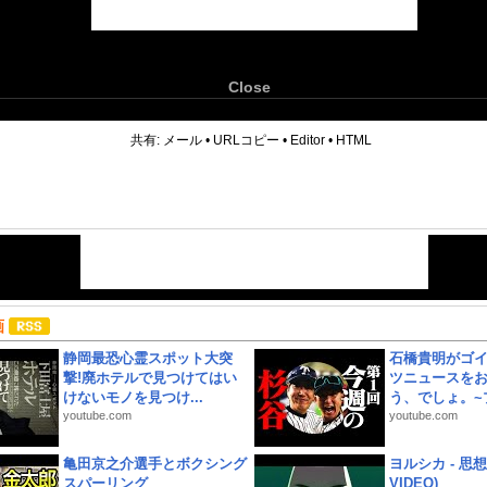
Close
6
共有:
メール
•
URLコピー
•
Editor
•
HTML
画
静岡最恐心霊スポット大突
石橋貴明がゴ
撃!廃ホテルで見つけてはい
ツニュースを
けないモノを見つけ...
う、でしょ。~プ
youtube.com
youtube.com
亀田京之介選手とボクシング
ヨルシカ - 思想犯
スパーリング
VIDEO)