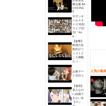
記者会見
舞台裏 BA
CKSTAG
E
サザンオ
ールスタ
ーズ 特別
ライブ20
20「Ke
e...
【衝撃】
料理の失
敗作がツ
ッコミど
ころ満載
だっ...
人気の動
お家デー
ト当日ゥ
【漫画】
美人なの
に結婚で
きない女
【マン