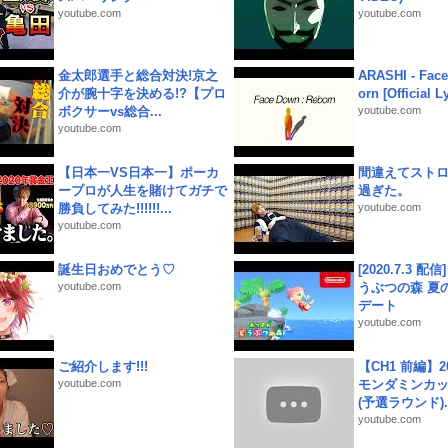
youtube.com
youtube.com
金太郎選手と総合対決!京之
ARASHI - Face
介が腕十字を決める!?【プロ
orn [Official L
ボクサーvs総合...
youtube.com
youtube.com
【日本一VS日本一】ポーカ
間違えてスト
ープロが人生を賭けてガチで
過ぎた。
勝負してみた!!!!!!...
youtube.com
youtube.com
誕生日おめでとう♡
[2020.7.3 配
youtube.com
うぶつの森 夏
デート
youtube.com
ご紹介します!!!
【CH1 前編】2
youtube.com
モンダミンカッ
(予選ラウンド)..
youtube.com