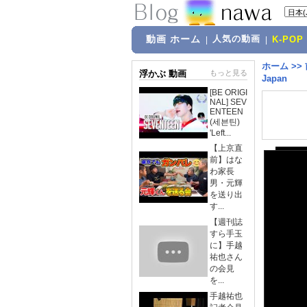
動画 ホーム
人気の動画
|
|
K-POP
ホーム
>>
浮かぶ 動画
もっと見る
Japan
[BE ORIGI
NAL] SEV
ENTEEN
(세븐틴)
'Left...
【上京直
前】はな
わ家長
男・元輝
を送り出
す...
【週刊誌
すら手玉
に】手越
祐也さん
の会見
を...
手越祐也