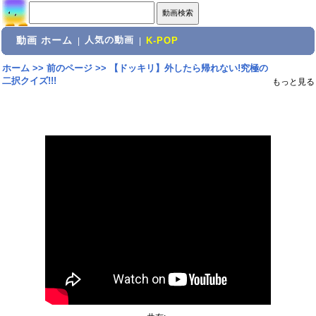
動画 ホーム
人気の動画
|
|
K-POP
ホーム
>>
前のページ
>>
【ドッキリ】外したら帰れない!究極の
二択クイズ!!!
もっと見る