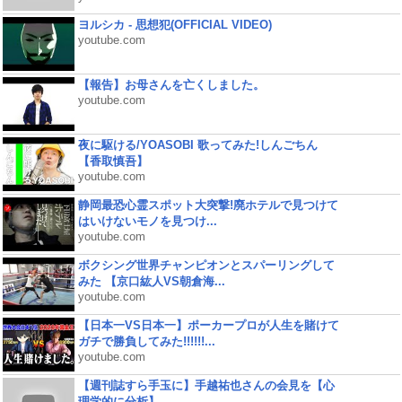
ヨルシカ - 思想犯(OFFICIAL VIDEO)
youtube.com
【報告】お母さんを亡くしました。
youtube.com
夜に駆ける/YOASOBI 歌ってみた!しんごちん
【香取慎吾】
youtube.com
静岡最恐心霊スポット大突撃!廃ホテルで見つけて
はいけないモノを見つけ...
youtube.com
ボクシング世界チャンピオンとスパーリングして
みた 【京口紘人VS朝倉海...
youtube.com
【日本一VS日本一】ポーカープロが人生を賭けて
ガチで勝負してみた!!!!!!...
youtube.com
【週刊誌すら手玉に】手越祐也さんの会見を【心
理学的に分析】