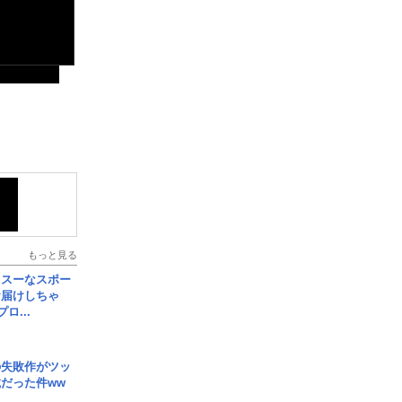
もっと見る
イスーなスポー
お届けしちゃ
ロ...
の失敗作がツッ
だった件ww