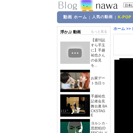
動画 ホーム
人気の動画
|
|
K-POP
ホーム
>>
浮かぶ 動画
もっと見る
【週刊誌
すら手玉
に】手越
祐也さん
の会見
を...
お家デー
ト当日ゥ
手越祐也
記者会見
舞台裏 BA
CKSTAG
E
ヨルシカ -
思想犯(O