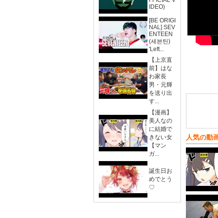
FFICIAL V
IDEO)
[BE ORIGI
NAL] SEV
ENTEEN
(세븐틴)
'Left...
【上京直
前】はな
わ家長
男・元輝
を送り出
す...
【漫画】
美人なの
に結婚で
人気の動
きない女
【マン
ガ...
誕生日お
めでとう
♡