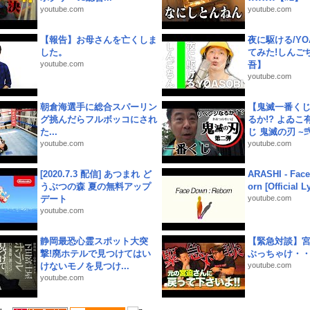
youtube.com
youtube.com
【報告】お母さんを亡くしま
夜に駆ける/YOA
した。
てみた!しんご
youtube.com
吾】
youtube.com
朝倉海選手に総合スパーリン
【鬼滅一番く
グ挑んだらフルボッコにされ
るか!? よゐ
た...
じ 鬼滅の刃 ~弐.
youtube.com
youtube.com
[2020.7.3 配信] あつまれ ど
ARASHI - Face
うぶつの森 夏の無料アップ
orn [Official L
デート
youtube.com
youtube.com
静岡最恐心霊スポット大突
【緊急対談】
撃!廃ホテルで見つけてはい
ぶっちゃけ・
けないモノを見つけ...
youtube.com
youtube.com