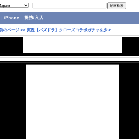
提携/入店
|
iPhone
|
前のページ
>>
実況【パズドラ】クローズコラボガチャを少々