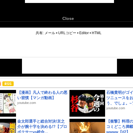
Close
6
共有:
メール
•
URLコピー
•
Editor
•
HTML
画
【漫画】凡人で終わる人の悪
石橋貴明がゴ
い習慣【マンガ動画】
ツニュースを
youtube.com
う、でしょ。~プ
youtube.com
金太郎選手と総合対決!京之
【衝撃】料理
介が腕十字を決める!?【プロ
コミどころ満載
ボクサーvs総合...
wwww【#2】