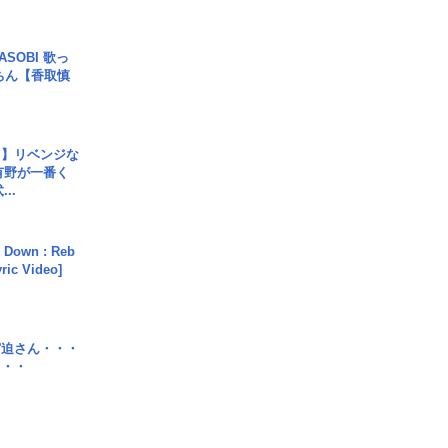
SOBI 歌っ
ちん【香取慎
じ】リベンジな
こ有野が一番く
..
 Down : Reb
yric Video]
宮迫さん・・・
・・・