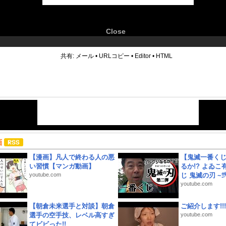
Close
6
共有:
メール
•
URLコピー
•
Editor
•
HTML
画
【漫画】凡人で終わる人の悪
【鬼滅一番く
い習慣【マンガ動画】
るか!? よゐ
youtube.com
じ 鬼滅の刃 ~弐.
youtube.com
【朝倉未来選手と対談】朝倉
ご紹介します!!!
選手の空手技、レベル高すぎ
youtube.com
てビビった!!