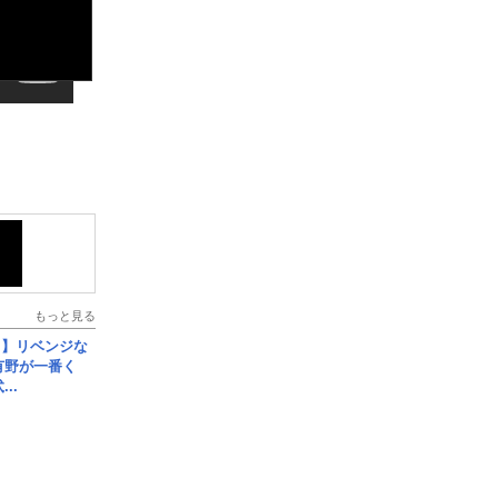
もっと見る
じ】リベンジな
こ有野が一番く
..