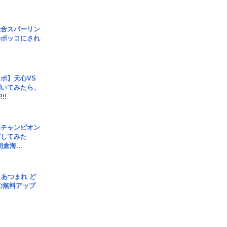
総合スパーリン
ルボッコにされ
ボ】天心VS
聞いてみたら、
!!
界チャンピオン
グしてみた
倉海...
信] あつまれ ど
の無料アップ