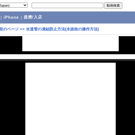
提携/入店
|
iPhone
|
前のページ
>>
水道管の凍結防止方法(水抜栓の操作方法)