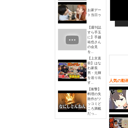
お家デー
ト当日ゥ
【週刊誌
すら手玉
に】手越
祐也さん
の会見
を...
【上京直
前】はな
わ家長
男・元輝
を送り出
人気の動
す...
【衝撃】
料理の失
敗作がツ
ッコミど
ころ満載
だっ...