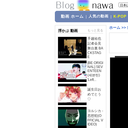
動画 ホーム
人気の動画
|
|
K-POP
ホーム
>>
浮かぶ 動画
もっと見る
手越祐也
記者会見
舞台裏 BA
CKSTAG
E
[BE ORIGI
NAL] SEV
ENTEEN
(세븐틴)
'Left...
誕生日お
めでとう
♡
ヨルシカ -
思想犯(O
FFICIAL V
IDEO)