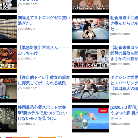
youtube.com
間違えてストロングゼロ買い
朝倉海選手に
過ぎた。
グ挑んだらフ
youtube.com
た...
youtube.com
【緊急対談】宮迫さん・・・
【朝倉未来コラ
ぶっちゃけ・・・・
武尊の勝敗を
youtube.com
まさかの回答が!
youtube.com
【多目的トイレ】彼女の親友
ボクシング世
に浮気してボコられる彼氏
とスパーリン
youtube.com
【京口紘人VS朝
youtube.com
静岡最恐心霊スポット大突
[2020.7.3 配
撃!廃ホテルで見つけてはい
うぶつの森 夏
けないモノを見つけ...
デート
youtube.com
youtube.com